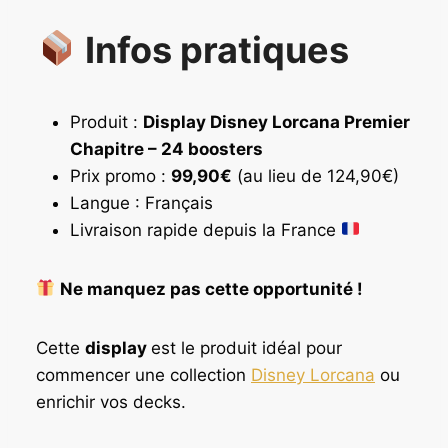
c
i
t
t
Infos pratiques
u
i
e
a
l
l
e
é
Produit :
Display Disney Lorcana Premier
s
t
Chapitre – 24 boosters
t
a
Prix promo :
99,90€
(au lieu de 124,90€)
i
Langue : Français
:
t
Livraison rapide depuis la France
9
9
:
,
1
Ne manquez pas cette opportunité !
9
2
0
4
,
Cette
display
est le produit idéal pour
€
9
commencer une collection
Disney Lorcana
ou
.
0
enrichir vos decks.
€