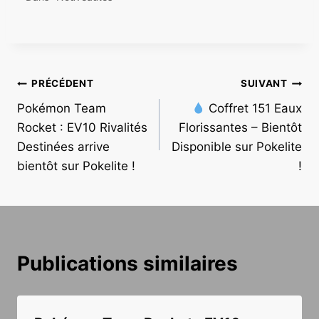
Navigation
PRÉCÉDENT
SUIVANT
Pokémon Team
Coffret 151 Eaux
de
Rocket : EV10 Rivalités
Florissantes – Bientôt
l’article
Destinées arrive
Disponible sur Pokelite
bientôt sur Pokelite !
!
Publications similaires