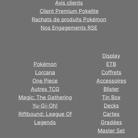
Avis clients
Client Premium Pokelite
Rachats de produits Pokémon
Nos Engagements RSE
Display
Pokémon
ETB
Lorcana
Coffrets
One Piece
Accessoires
Autres TCG
Blister
Magic: The Gathering
Tin Box
Yu-Gi-Oh!
Decks
Riftbound: League Of
Cartes
Legends
Gradées
Master Set