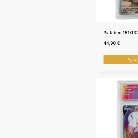
Piafabec 151/13
44,90
€
Ajout