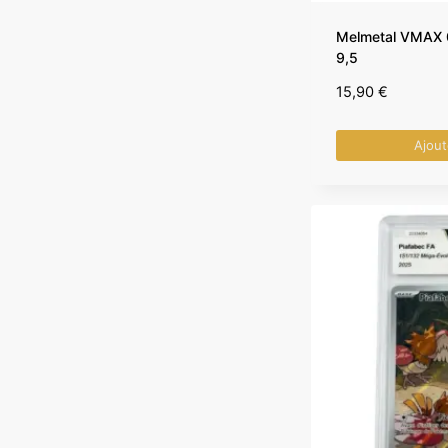
Melmetal VMAX 0
9,5
15,90
€
Ajout