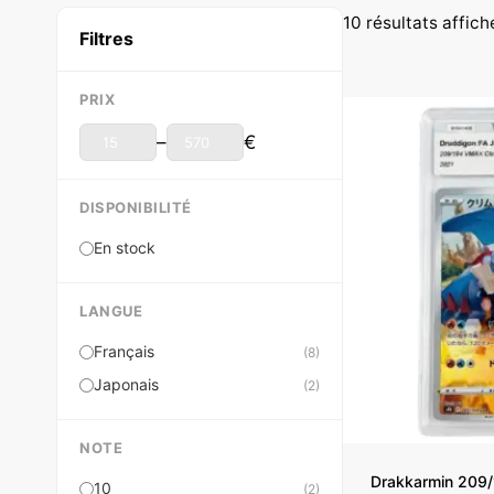
10 résultats affich
Filtres
PRIX
–
€
DISPONIBILITÉ
En stock
LANGUE
Français
(8)
Japonais
(2)
NOTE
Drakkarmin 209/
10
(2)