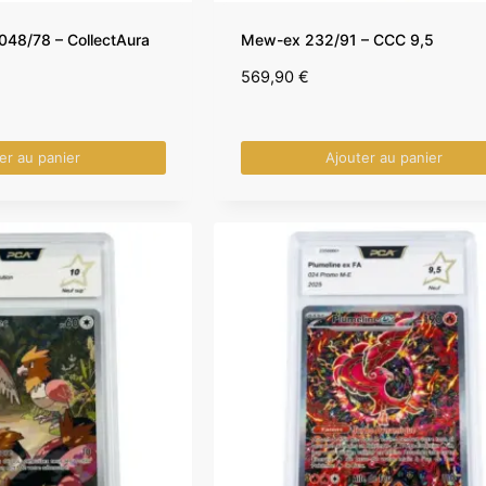
48/78 – CollectAura
Mew-ex 232/91 – CCC 9,5
569,90
€
er au panier
Ajouter au panier