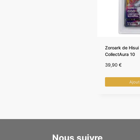
Zoroark de Hisui
CollectAura 10
39,90
€
Ajout
Nous suivre