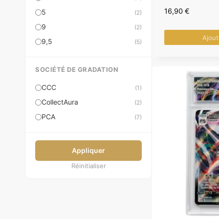
16,90
€
5
(2)
9
(2)
Ajout
9,5
(5)
SOCIÉTÉ DE GRADATION
CCC
(1)
CollectAura
(2)
PCA
(7)
Appliquer
Réinitialiser