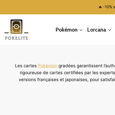
Aller
🔥 -10% 
au
contenu
Pokémon
Lorcana
Les cartes
Pokémon
gradées garantissent l’authe
rigoureuse de cartes certifiées par les expe
versions françaises et japonaises, pour satisfa