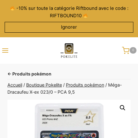
Aller
-10% sur toute la catégorie Riftbound avec le code :
au
RIFTBOUND10
contenu
Ignorer
0
← Produits pokémon
Accueil
/
Boutique Pokelite
/
Produits pokémon
/
Méga-
Dracaufeu X-ex 023/0 – PCA 9,5