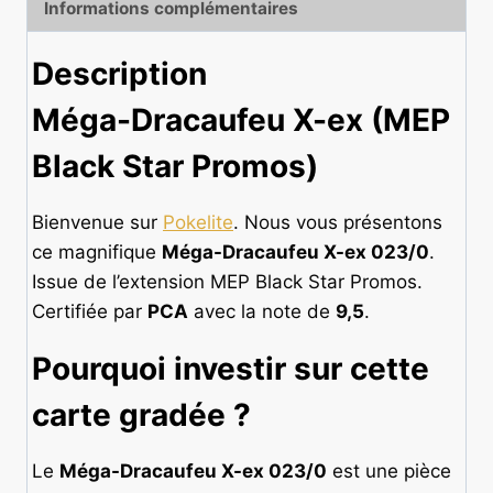
Informations complémentaires
-
PCA
Description
9,5
Méga-Dracaufeu X-ex (MEP
Black Star Promos)
Bienvenue sur
Pokelite
. Nous vous présentons
ce magnifique
Méga-Dracaufeu X-ex 023/0
.
Issue de l’extension MEP Black Star Promos.
Certifiée par
PCA
avec la note de
9,5
.
Pourquoi investir sur cette
carte gradée
?
Le
Méga-Dracaufeu X-ex 023/0
est une pièce