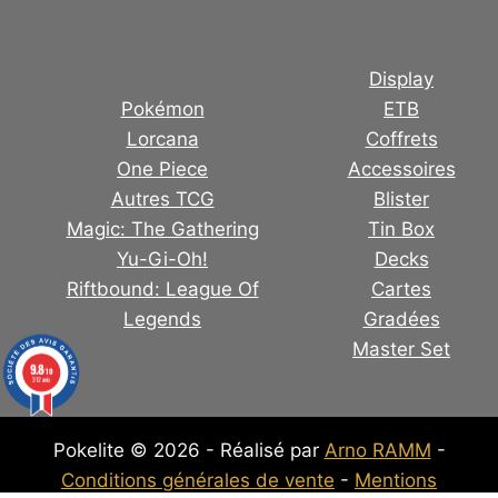
Display
Pokémon
ETB
Lorcana
Coffrets
One Piece
Accessoires
Autres TCG
Blister
Magic: The Gathering
Tin Box
Yu-Gi-Oh!
Decks
Riftbound: League Of
Cartes
Legends
Gradées
Master Set
9.8
/10
312 avis
Pokelite © 2026 - Réalisé par
Arno RAMM
-
Conditions générales de vente
-
Mentions