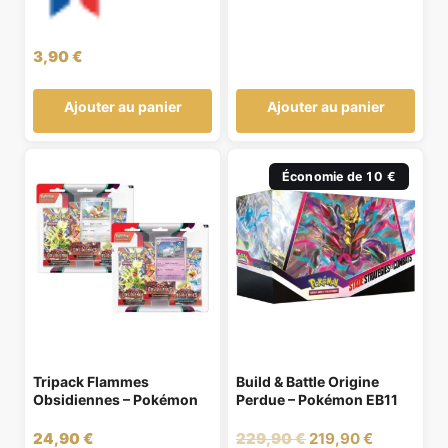
3,90
€
Ajouter au panier
Ajouter au panier
Économie de 10 €
Tripack Flammes
Build & Battle Origine
Obsidiennes – Pokémon
Perdue – Pokémon EB11
Le
Le
24,90
€
229,90
€
219,90
€