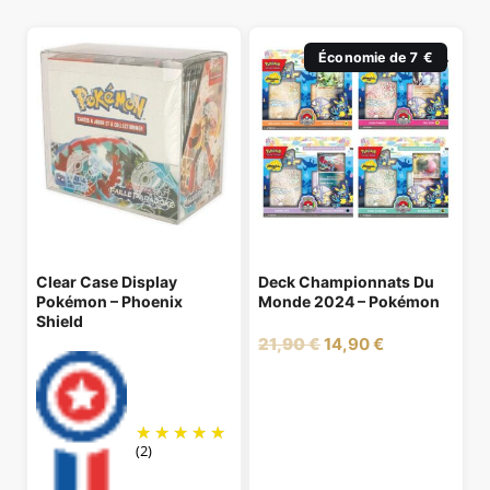
Économie de 7 €
Clear Case Display
Deck Championnats Du
Pokémon – Phoenix
Monde 2024 – Pokémon
Shield
Le
Le
21,90
€
14,90
€
prix
prix
initial
actuel
était :
est :
21,90 €.
14,90 €.
(2)