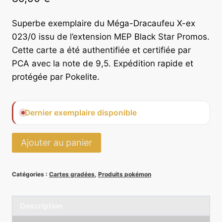
Superbe exemplaire du Méga-Dracaufeu X-ex
023/0 issu de l’extension MEP Black Star Promos.
Cette carte a été authentifiée et certifiée par
PCA avec la note de 9,5. Expédition rapide et
protégée par Pokelite.
Dernier exemplaire disponible
quantité
Ajouter au panier
de
Méga-
Catégories :
Cartes gradées
,
Produits pokémon
Dracaufeu
X-
ex
Description
023/0