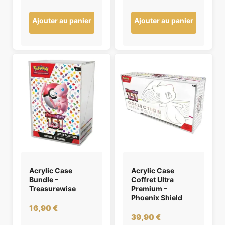
Ajouter au panier
Ajouter au panier
Acrylic Case
Acrylic Case
Bundle –
Coffret Ultra
Treasurewise
Premium –
Phoenix Shield
16,90
€
39,90
€