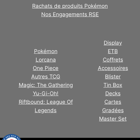
Rachats de produits Pokémon
Nos Engagements RSE
Display
Pokémon
ETB
Lorcana
Coffrets
One Piece
Accessoires
Autres TCG
Blister
Magic: The Gathering
Tin Box
Yu-Gi-Oh!
Decks
Riftbound: League Of
Cartes
Legends
Gradées
Master Set