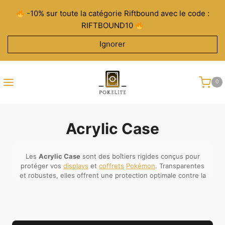
Aller
-10% sur toute la catégorie Riftbound avec le code :
au
RIFTBOUND10
contenu
Ignorer
0
Acrylic Case
Les
Acrylic Case
sont des boîtiers rigides conçus pour
protéger vos
displays
et
coffrets
Pokémon
. Transparentes
et robustes, elles offrent une protection optimale contre la
poussière, l’humidité et les chocs. Indispensable pour les
collectionneurs qui souhaitent conserver leurs produits
dans un état parfait.