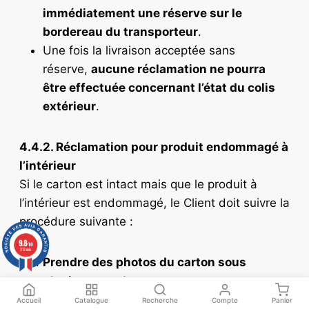
immédiatement une réserve sur le
bordereau du transporteur
.
Une fois la livraison acceptée sans
réserve,
aucune réclamation ne pourra
être effectuée concernant l’état du colis
extérieur
.
4.4.2. Réclamation pour produit endommagé à
l’intérieur
Si le carton est intact mais que le produit à
l’intérieur est endommagé, le Client doit suivre la
procédure suivante :
9.8
/10
313 avis
Prendre des photos du carton sous
plusieurs angles avant ouverture.
Prendre des photos du contenu
Accueil
Catalogue
Recherche
Compte
Panier