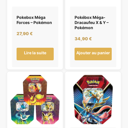
Pokebox Méga
Pokébox Méga-
Forces – Pokémon
Dracaufeu X & Y –
Pokémon
27,90
€
34,90
€
Lire la suite
Ajouter au panier