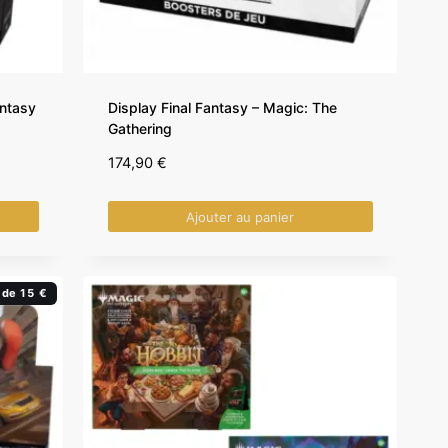
ntasy
Display Final Fantasy – Magic: The
Gathering
174,90
€
Ajouter au panier
 de 15 €