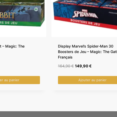
t – Magic: The
Display Marvel’s Spider-Man 30
Boosters de Jeu – Magic: The Gat
Français
Le
Le
164,90
€
149,90
€
prix
prix
initial
actuel
er au panier
Ajouter au panier
était :
est :
164,90 €.
149,90 €.