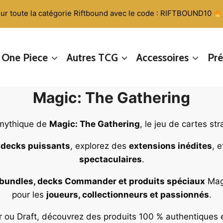
ur toute la catégorie Riftbound avec le code : RIFTBOUND10
One Piece
Autres TCG
Accessoires
Pr
Magic: The Gathering
 mythique de
Magic: The Gathering
, le jeu de cartes st
s
decks puissants
, explorez des
extensions inédites
, 
spectaculaires
.
, bundles, decks Commander et produits spéciaux
Magi
pour les
joueurs, collectionneurs et passionnés
.
ou Draft, découvrez des produits 100 % authentiques 