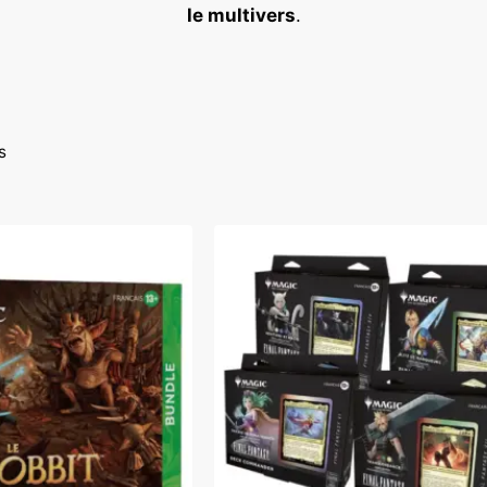
le multivers
.
s