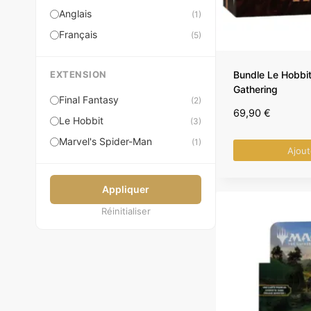
Anglais
(1)
Français
(5)
EXTENSION
Bundle Le Hobbit
Gathering
Final Fantasy
(2)
69,90
€
Le Hobbit
(3)
Marvel's Spider-Man
(1)
Ajout
Appliquer
Réinitialiser