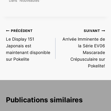
Dans "Nouveautés"
Navigation
PRÉCÉDENT
SUIVANT
Le Display 151
Arrivée Imminente de
de
Japonais est
la Série EV06
l’article
maintenant disponible
Mascarade
sur Pokelite
Crépusculaire sur
Pokelite!
Publications similaires