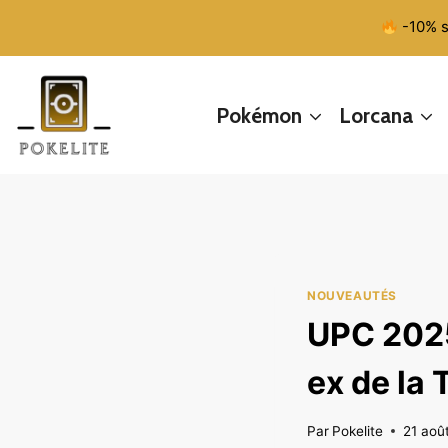
Aller
-10% s
au
contenu
Pokémon
Lorcana
NOUVEAUTÉS
UPC 2025
ex de la
Par
Pokelite
21 aoû