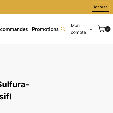
Ignorer
Mon
écommandes
Promotions
0
compte
Sulfura-
if!