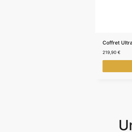
Coffret Ult
219,90
€
U