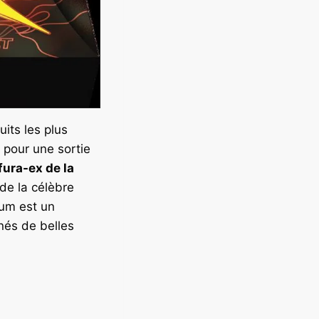
its les plus
 pour une sortie
fura-ex de la
de la célèbre
ium est un
nnés de belles