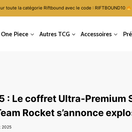
ur toute la catégorie Riftbound avec le code : RIFTBOUND10
One Piece
Autres TCG
Accessoires
Pr
 : Le coffret Ultra-Premium 
 Team Rocket s’annonce explos
t 2025