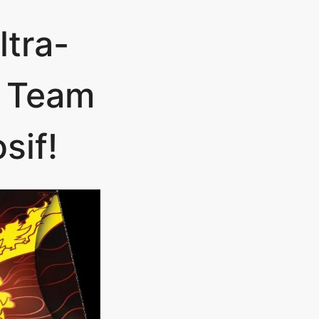
ltra-
a Team
sif!