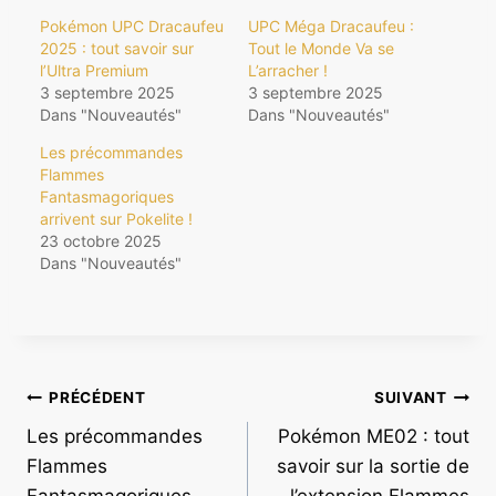
Pokémon UPC Dracaufeu
UPC Méga Dracaufeu :
2025 : tout savoir sur
Tout le Monde Va se
l’Ultra Premium
L’arracher !
3 septembre 2025
3 septembre 2025
Dans "Nouveautés"
Dans "Nouveautés"
Les précommandes
Flammes
Fantasmagoriques
arrivent sur Pokelite !
23 octobre 2025
Dans "Nouveautés"
Navigation
PRÉCÉDENT
SUIVANT
Les précommandes
Pokémon ME02 : tout
de
Flammes
savoir sur la sortie de
Fantasmagoriques
l’extension Flammes