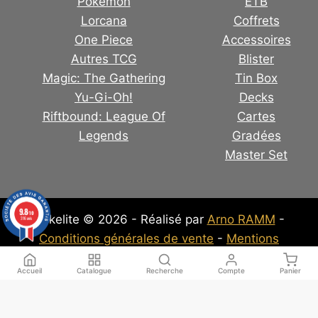
Pokémon
ETB
Lorcana
Coffrets
One Piece
Accessoires
Autres TCG
Blister
Magic: The Gathering
Tin Box
Yu-Gi-Oh!
Decks
Riftbound: League Of
Cartes
Legends
Gradées
Master Set
9.8
/10
Pokelite © 2026 - Réalisé par
Arno RAMM
-
316 avis
Conditions générales de vente
-
Mentions
Légales
-
Politique de confidentialité
Accueil
Catalogue
Recherche
Compte
Panier