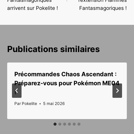
l’article
arrivent sur Pokelite !
Fantasmagoriques !
Publications similaires
Précommandes Chaos Ascendant :
Préparez-vous pour Pokémon ME04
!
Par
Pokelite
5 mai 2026