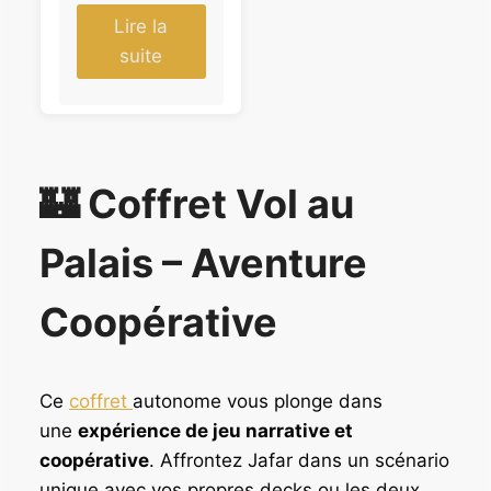
p
p
Lire la
r
r
suite
i
i
x
x
i
a
n
c
i
t
🏰 Coffret Vol au
t
u
i
e
Palais – Aventure
a
l
l
e
é
s
Coopérative
t
t
a
i
:
Ce
coffret
autonome vous plonge dans
t
3
9
une
expérience de jeu narrative et
:
,
coopérative
. Affrontez Jafar dans un scénario
4
9
unique avec vos propres decks ou les deux