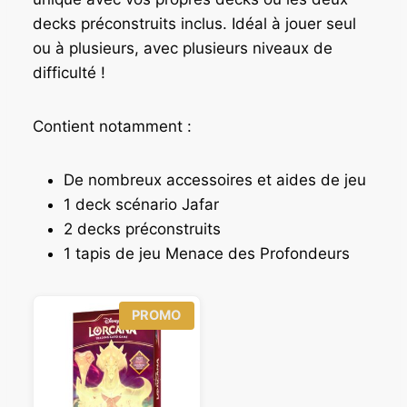
9
0
decks préconstruits inclus. Idéal à jouer seul
,
ou à plusieurs, avec plusieurs niveaux de
9
€
difficulté !
0
.
€
Contient notamment :
.
De nombreux accessoires et aides de jeu
1 deck scénario Jafar
2 decks préconstruits
1 tapis de jeu Menace des Profondeurs
P
PROMO
R
O
D
U
I
T