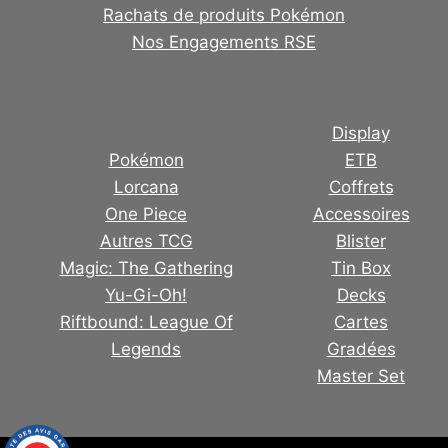
Rachats de produits Pokémon
Nos Engagements RSE
Display
Pokémon
ETB
Lorcana
Coffrets
One Piece
Accessoires
Autres TCG
Blister
Magic: The Gathering
Tin Box
Yu-Gi-Oh!
Decks
Riftbound: League Of
Cartes
Legends
Gradées
Master Set