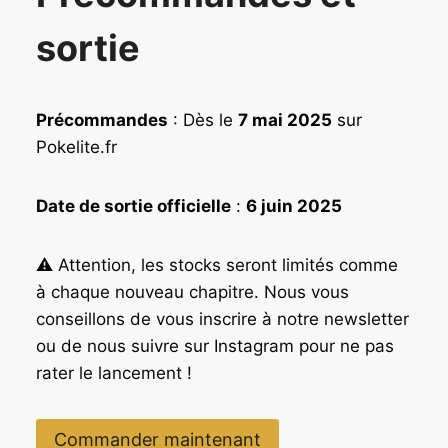
l
e
é
s
sortie
t
t
a
i
:
Précommandes
: Dès le
7 mai 2025
sur
t
3
9
Pokelite.fr
:
,
5
9
Date de sortie officielle
:
6 juin 2025
9
0
,
9
€
⚠️ Attention, les stocks seront limités comme
0
.
à chaque nouveau chapitre. Nous vous
conseillons de vous inscrire à notre newsletter
€
ou de nous suivre sur Instagram pour ne pas
.
rater le lancement !
Commander maintenant