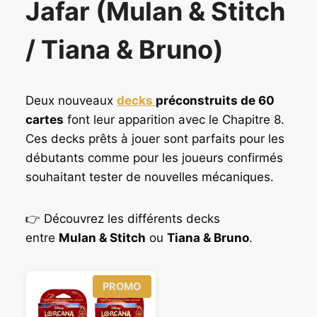
Jafar (Mulan & Stitch
l
l
e
é
s
t
/ Tiana & Bruno)
t
a
i
:
t
Deux nouveaux
decks
préconstruits de 60
9
9
:
cartes
font leur apparition avec le Chapitre 8.
,
1
Ces decks prêts à jouer sont parfaits pour les
9
2
débutants comme pour les joueurs confirmés
0
4
souhaitant tester de nouvelles mécaniques.
,
€
9
.
0
👉 Découvrez les différents decks
entre
Mulan & Stitch
ou
Tiana & Bruno
.
€
.
P
PROMO
R
O