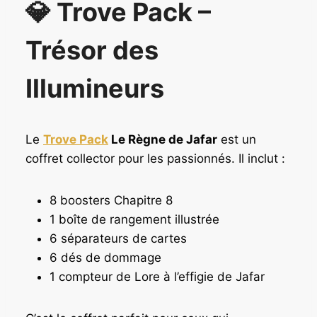
💎 Trove Pack –
t
u
i
e
Trésor des
a
l
l
e
é
s
Illumineurs
t
t
a
i
:
Le
Trove Pack
Le Règne de Jafar
est un
t
1
4
coffret collector pour les passionnés. Il inclut :
:
,
1
9
8 boosters Chapitre 8
7
0
1 boîte de rangement illustrée
,
6 séparateurs de cartes
9
€
0
.
6 dés de dommage
1 compteur de Lore à l’effigie de Jafar
€
.