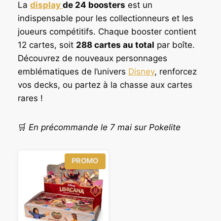
La
display
de 24 boosters
est un
indispensable pour les collectionneurs et les
joueurs compétitifs. Chaque booster contient
12 cartes, soit
288 cartes au total
par boîte.
Découvrez de nouveaux personnages
emblématiques de l’univers
Disney
, renforcez
vos decks, ou partez à la chasse aux cartes
rares !
🛒
En précommande le 7 mai sur Pokelite
P
PROMO
R
O
D
U
I
T
E