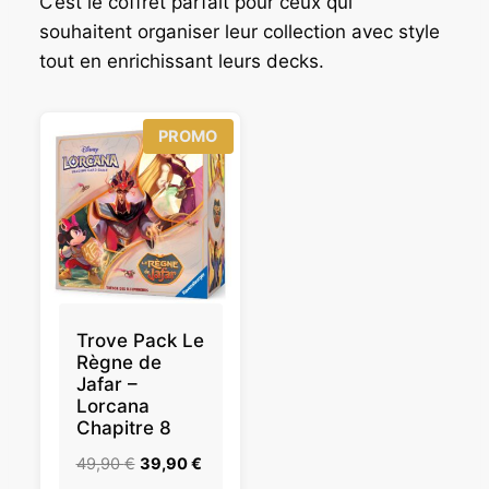
C’est le coffret parfait pour ceux qui
souhaitent organiser leur collection avec style
tout en enrichissant leurs decks.
P
PROMO
R
O
D
U
I
T
E
N
P
R
O
Trove Pack Le
M
Règne de
O
Jafar –
T
Lorcana
I
Chapitre 8
O
N
L
L
49,90
€
39,90
€
e
e