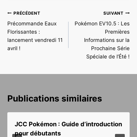
Navigation
PRÉCÉDENT
SUIVANT
Précommande Eaux
Pokémon EV10.5 : Les
de
Florissantes :
Premières
l’article
lancement vendredi 11
Informations sur la
avril !
Prochaine Série
Spéciale de l’Été !
Publications similaires
JCC Pokémon : Guide d’introduction
pour débutants