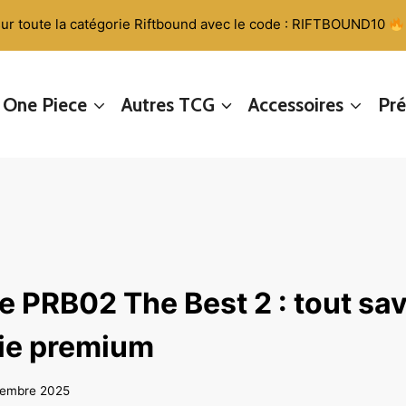
ur toute la catégorie Riftbound avec le code : RIFTBOUND10
One Piece
Autres TCG
Accessoires
Pr
e PRB02 The Best 2 : tout sav
rie premium
cembre 2025