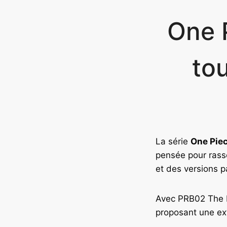
One 
tou
La série
One Pie
pensée pour rasse
et des versions pa
Avec PRB02 The Be
proposant une ex