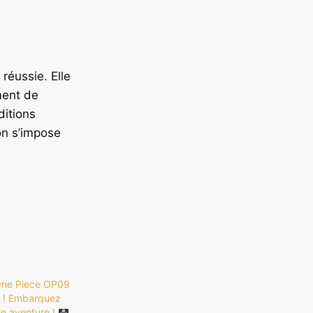
réussie. Elle
ment de
ditions
on s’impose
 One Piece OP09
à ! Embarquez
le aventure !