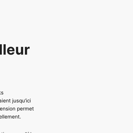
lleur
ks
ient jusqu’ici
xtension permet
ellement.