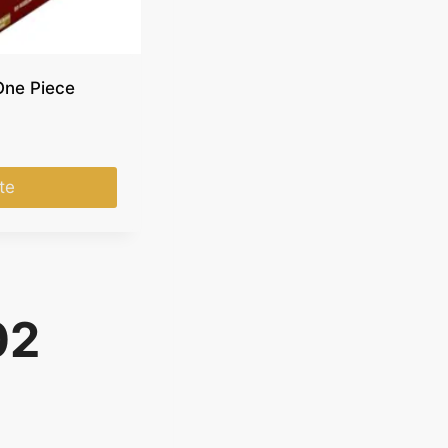
One Piece
ite
02