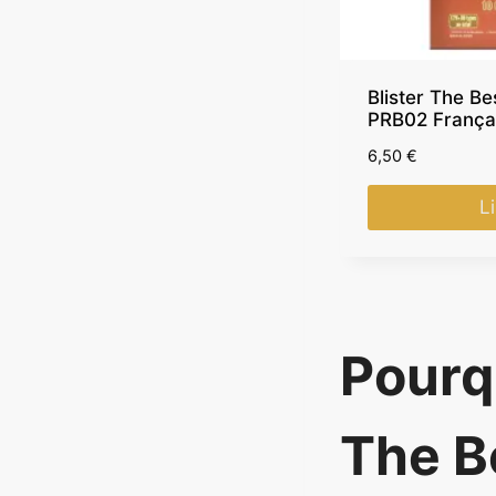
Blister The Be
PRB02 França
6,50
€
Li
Pourq
The B