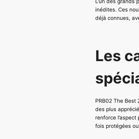
L’un des grands po
inédites. Ces nou
déjà connues, avec
Les ca
spéci
PRB02 The Best 2 
des plus apprécié
renforce l’aspect
fois protégées o