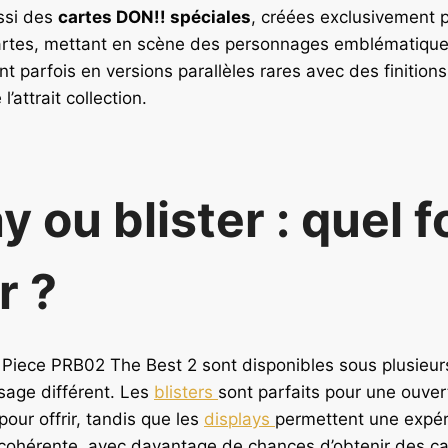
ussi des
cartes DON!! spéciales
, créées exclusivement 
artes, mettant en scène des personnages emblématiques
nt parfois en versions parallèles rares avec des finition
’attrait collection.
y ou blister : quel 
r ?
 Piece PRB02 The Best 2 sont disponibles sous plusieur
sage différent. Les
blisters
sont parfaits pour une ouver
pour offrir, tandis que les
displays
permettent une expér
cohérente, avec davantage de chances d’obtenir des car