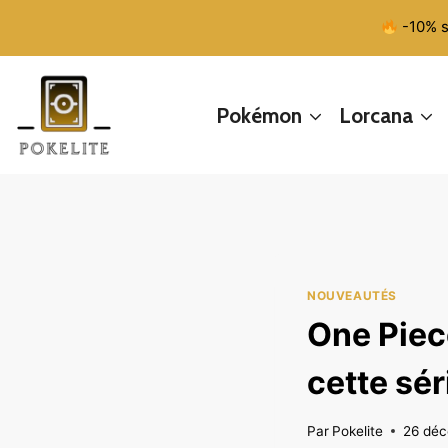
Aller
-10% s
au
contenu
Pokémon
Lorcana
NOUVEAUTÉS
One Piec
cette sé
Par
Pokelite
26 dé