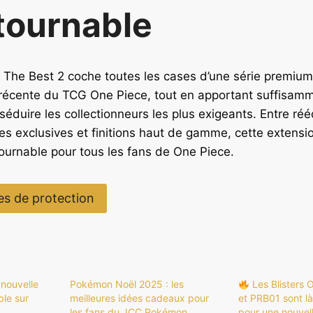
tournable
The Best 2 coche toutes les cases d’une série premium 
re récente du TCG One Piece, tout en apportant suffisam
éduire les collectionneurs les plus exigeants. Entre réé
rtes exclusives et finitions haut de gamme, cette extensi
urnable pour tous les fans de One Piece.
es de protection
 nouvelle
Pokémon Noël 2025 : les
Les Blisters
ble sur
meilleures idées cadeaux pour
et PRB01 sont l
les fans du JCC Pokémon
pour une nouvel