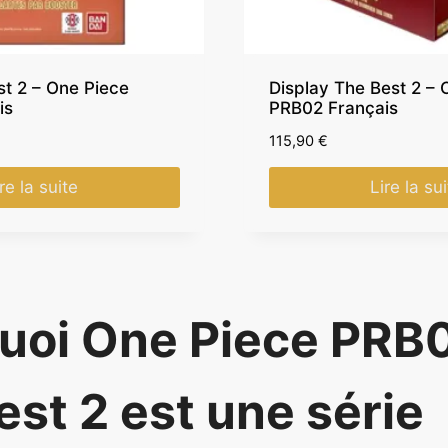
st 2 – One Piece
Display The Best 2 – 
is
PRB02 Français
115,90
€
re la suite
Lire la su
uoi One Piece PRB
est 2 est une série