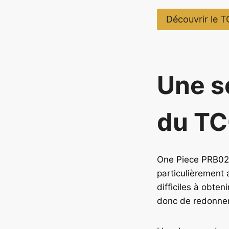
Découvrir le 
Une sé
du TC
One Piece PRB02 
particulièrement 
difficiles à obte
donc de redonner 