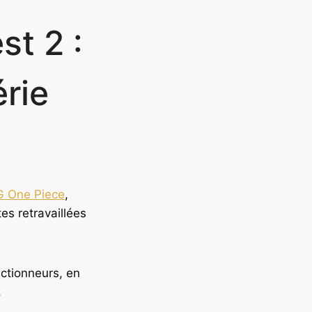
t 2 :
érie
 One Piece
,
es retravaillées
ctionneurs, en
.