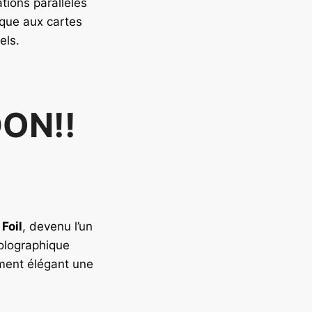
ations parallèles
ique aux cartes
els.
DON!!
 Foil
, devenu l’un
holographique
ement élégant une