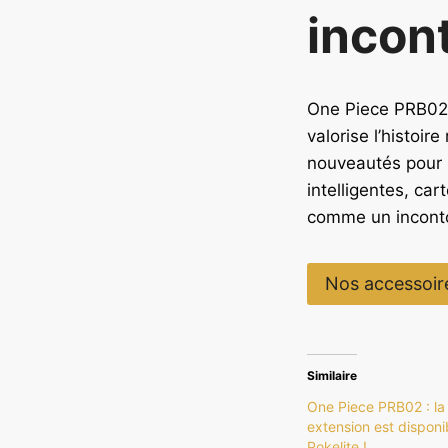
incon
One Piece PRB02 
valorise l’histoi
nouveautés pour s
intelligentes, ca
comme un inconto
Nos accessoir
Similaire
One Piece PRB02 : la
extension est disponi
Pokelite !