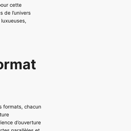
pour cette
 de l’univers
s luxueuses,
format
s formats, chacun
ture
ience d’ouverture
tes parallèles et