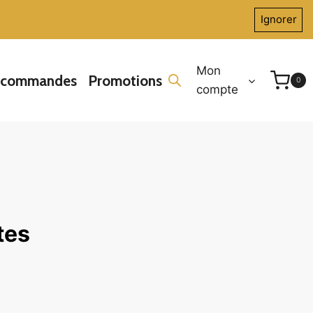
Ignorer
Mon
écommandes
Promotions
0
compte
tes