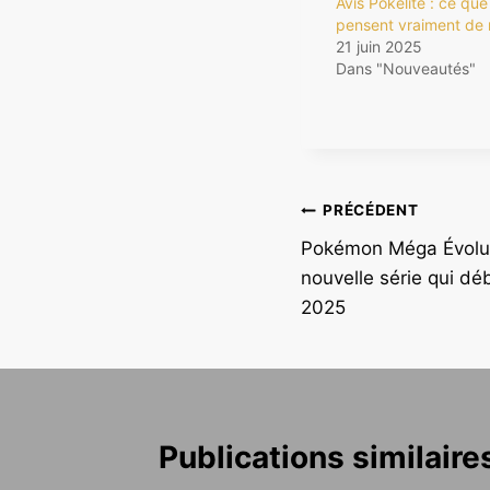
Avis Pokelite : ce que
pensent vraiment de
21 juin 2025
Dans "Nouveautés"
Navigation
PRÉCÉDENT
Pokémon Méga Évolutio
de
nouvelle série qui d
l’article
2025
Publications similaire