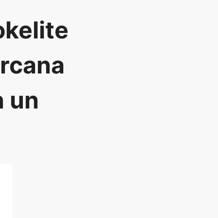
okelite
orcana
n un