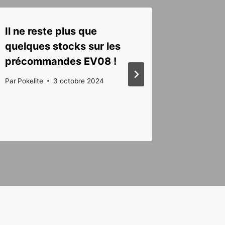
Il ne reste plus que
Précom
quelques stocks sur les
toutes 
précommandes EV08 !
Noire 
Par
Pokelite
3 octobre 2024
Par
Pokelit