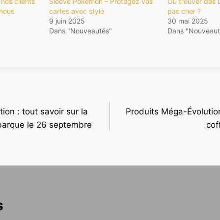
 nos clients
Sleeve Pokémon – Protégez vos
Où trouver des
 nous
cartes avec style
pas cher ?
9 juin 2025
30 mai 2025
Dans "Nouveautés"
Dans "Nouveaut
n : tout savoir sur la
Produits Méga-Évolution
ébarque le 26 septembre
cof
s