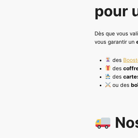
pour u
Dès que vous va
vous garantir un
des
Boost
des
coffr
des
carte
ou des
bo
Nos