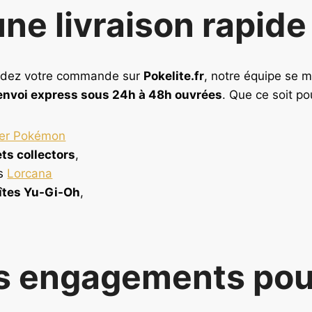
ne livraison rapide
lidez votre commande sur
Pokelite.fr
, notre équipe se m
envoi express sous 24h à 48h ouvrées
. Que ce soit po
er Pokémon
ets collectors
,
s
Lorcana
îtes Yu-Gi-Oh
,
 engagements pou