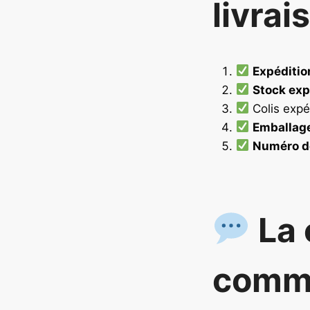
livrai
Expéditio
Stock exp
Colis expé
Emballag
Numéro d
La 
comm