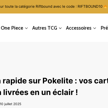
ur toute la catégorie Riftbound avec le code : RIFTBOUND10
One Piece
Autres TCG
Accessoires
Pr
 rapide sur Pokelite : vos car
ivrées en un éclair !
10 juillet 2025