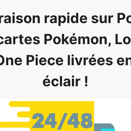
raison rapide sur P
 cartes Pokémon, L
One Piece livrées e
éclair !