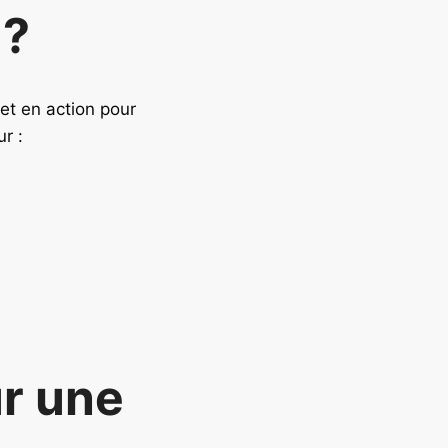
 ?
et en action pour
ur :
r une