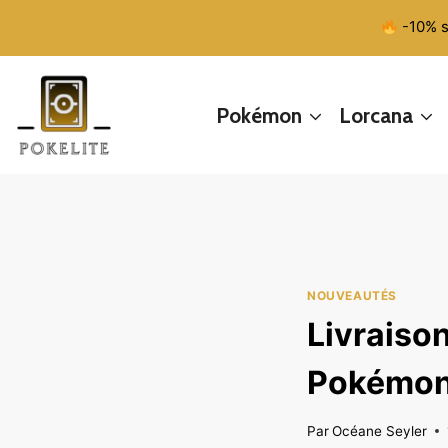
Aller
-10% s
au
contenu
Pokémon
Lorcana
NOUVEAUTÉS
Livraison
Pokémon l
Par
Océane Seyler