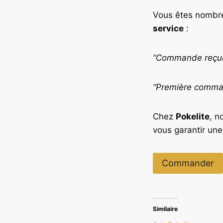
Vous êtes nombre
service
:
“Commande reçue 
“Première command
Chez
Pokelite
, n
vous garantir un
Commander
Similaire