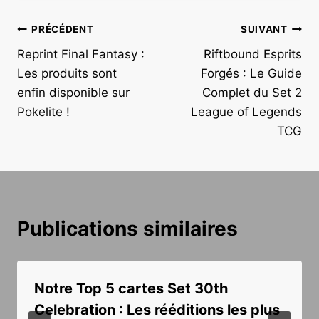
Navigation
PRÉCÉDENT
SUIVANT
Reprint Final Fantasy :
Riftbound Esprits
de
Les produits sont
Forgés : Le Guide
l’article
enfin disponible sur
Complet du Set 2
Pokelite !
League of Legends
TCG
Publications similaires
Notre Top 5 cartes Set 30th
Celebration : Les rééditions les plus