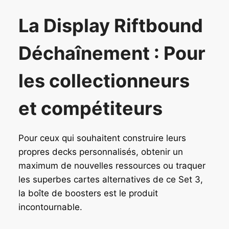
n
c
n
c
i
t
i
t
La Display Riftbound
t
u
t
u
i
e
i
e
Déchaînement : Pour
a
l
a
l
l
e
l
e
é
s
é
s
les collectionneurs
t
t
t
t
a
a
et compétiteurs
i
:
i
:
t
1
t
1
4
4
Pour ceux qui souhaitent construire leurs
:
,
:
,
propres decks personnalisés, obtenir un
1
9
1
9
maximum de nouvelles ressources ou traquer
7
0
7
0
,
,
les superbes cartes alternatives de ce Set 3,
9
€
9
€
la boîte de boosters est le produit
0
.
0
.
incontournable.
€
€