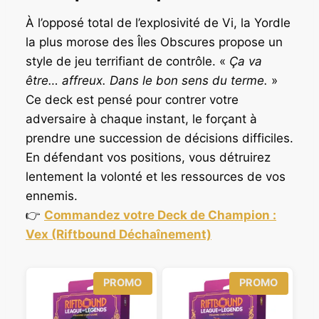
À l’opposé total de l’explosivité de Vi, la Yordle
la plus morose des Îles Obscures propose un
style de jeu terrifiant de contrôle. «
Ça va
être… affreux. Dans le bon sens du terme.
»
Ce deck est pensé pour contrer votre
adversaire à chaque instant, le forçant à
prendre une succession de décisions difficiles.
En défendant vos positions, vous détruirez
lentement la volonté et les ressources de vos
ennemis.
👉
Commandez votre Deck de Champion :
Vex (Riftbound Déchaînement)
P
P
PROMO
PROMO
R
R
O
O
D
D