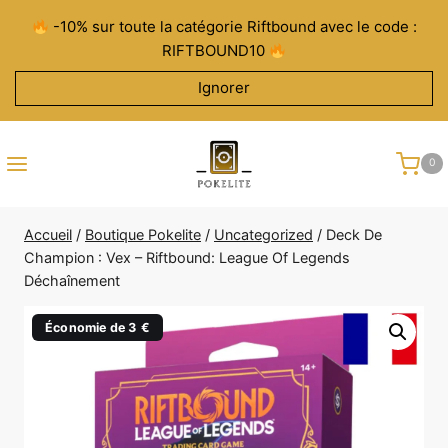
Aller
-10% sur toute la catégorie Riftbound avec le code :
au
RIFTBOUND10
contenu
Ignorer
0
Accueil
/
Boutique Pokelite
/
Uncategorized
/
Deck De
Champion : Vex – Riftbound: League Of Legends
Déchaînement
Économie de 3 €