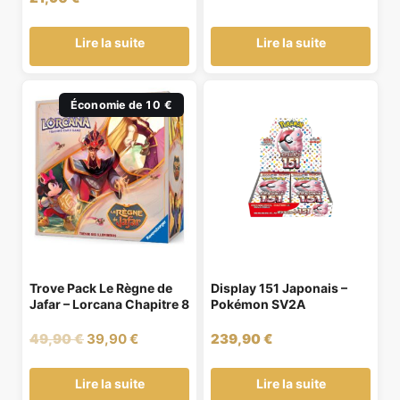
Lire la suite
Lire la suite
Économie de 10 €
Trove Pack Le Règne de
Display 151 Japonais –
Jafar – Lorcana Chapitre 8
Pokémon SV2A
Le
Le
49,90
€
39,90
€
239,90
€
prix
prix
initial
actuel
Lire la suite
Lire la suite