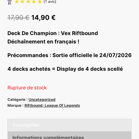
Le
Le
17,90
€
14,90
€
prix
prix
Deck De Champion : Vex Riftbound
initial
actuel
Déchaînement en français !
était :
est :
(1 avis)
Précommandes : Sortie officielle le 24/07/2026
17,90 €.
14,90 €.
4 decks achetés = Display de 4 decks scellé
Rupture de stock
Catégorie :
Uncategorized
Marque :
Riftbound: League Of Legends
Description
Informations complémentaires