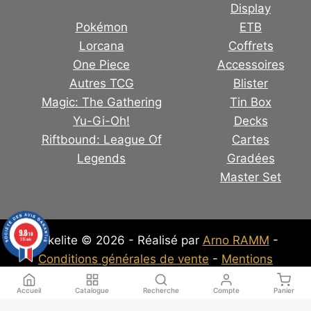
Display
Pokémon
ETB
Lorcana
Coffrets
One Piece
Accessoires
Autres TCG
Blister
Magic: The Gathering
Tin Box
Yu-Gi-Oh!
Decks
Riftbound: League Of
Cartes
Legends
Gradées
Master Set
9.8
/10
Pokelite © 2026 - Réalisé par
Arno RAMM
-
315 avis
Conditions générales de vente
-
Mentions
Légales
-
Politique de confidentialité
Accueil
Catalogue
Recherche
Compte
Panier