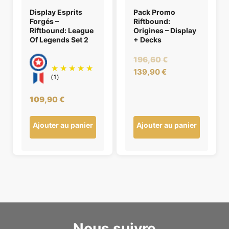
Display Esprits
Pack Promo
Forgés –
Riftbound:
Riftbound: League
Origines – Display
Of Legends Set 2
+ Decks
Le
196,60
€
Le
prix
139,90
€
(1)
prix
initial
actuel
était :
109,90
€
est :
196,60 €.
139,90 €.
Ajouter au panier
Ajouter au panier
Nous suivre