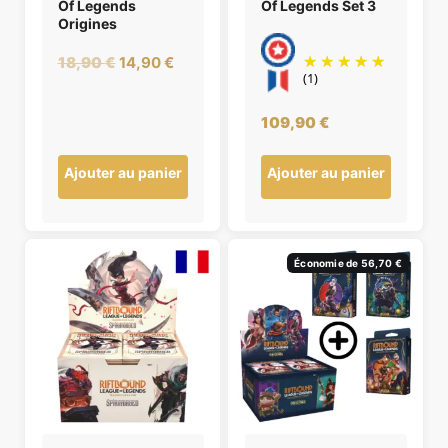
Of Legends
Of Legends Set 3
Origines
Le
Le
18,90
€
14,90
€
(1)
prix
prix
initial
actuel
109,90
€
était :
est :
18,90 €.
14,90 €.
Ajouter au panier
Ajouter au panier
Économie de 56,70 €