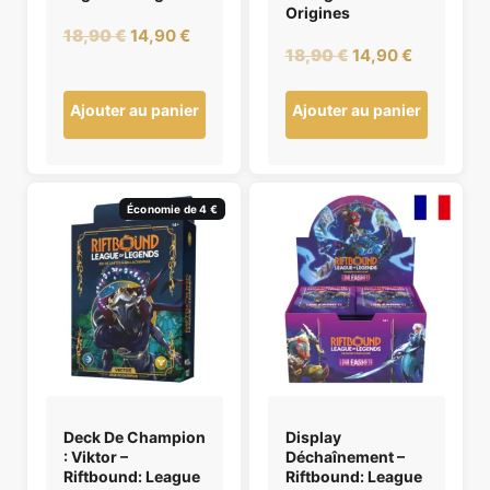
Origines
Le
Le
18,90
€
14,90
€
Le
Le
18,90
€
14,90
€
prix
prix
prix
prix
initial
actuel
initial
actuel
Ajouter au panier
Ajouter au panier
était :
est :
était :
est :
18,90 €.
14,90 €.
18,90 €.
14,90 €.
Économie de 4 €
Deck De Champion
Display
: Viktor –
Déchaînement –
Riftbound: League
Riftbound: League