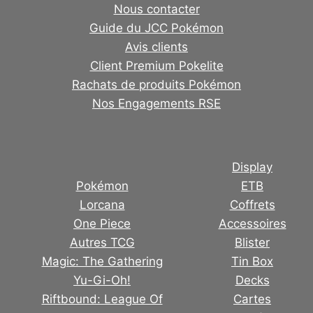
Nous contacter
Guide du JCC Pokémon
Avis clients
Client Premium Pokelite
Rachats de produits Pokémon
Nos Engagements RSE
Display
Pokémon
ETB
Lorcana
Coffrets
One Piece
Accessoires
Autres TCG
Blister
Magic: The Gathering
Tin Box
Yu-Gi-Oh!
Decks
Riftbound: League Of
Cartes