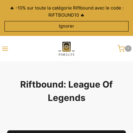
Aller
🔥 -10% sur toute la catégorie Riftbound avec le code :
au
RIFTBOUND10 🔥
contenu
Ignorer
0
Riftbound: League Of
Legends