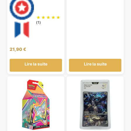
prix
prix
initial
actuel
était :
est :
49,90 €.
39,90 €.
(1)
21,90
€
Lire la suite
Lire la suite