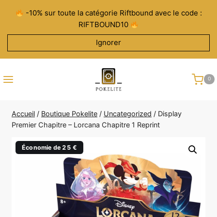
Aller
-10% sur toute la catégorie Riftbound avec le code :
au
RIFTBOUND10
contenu
Ignorer
0
Accueil
/
Boutique Pokelite
/
Uncategorized
/
Display
Premier Chapitre – Lorcana Chapitre 1 Reprint
Économie de 25 €