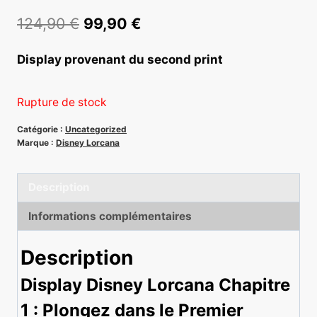
Le
Le
124,90
€
99,90
€
prix
prix
Display provenant du second print
initial
actuel
était :
est :
(3 avis)
Rupture de stock
124,90 €.
99,90 €.
Catégorie :
Uncategorized
Marque :
Disney Lorcana
Description
Informations complémentaires
Description
Display Disney Lorcana Chapitre
1 : Plongez dans le Premier