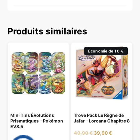
Produits similaires
Économie de 10 €
Mini Tins Évolutions
Trove Pack Le Règne de
Prismatiques – Pokémon
Jafar – Lorcana Chapitre 8
EV8.5
Le
Le
49,90
€
39,90
€