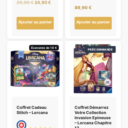
Le
Le
29,90
€
24,90
€
89,90
€
prix
prix
initial
actuel
Ajouter au panier
Ajouter au panier
était :
est :
29,90 €.
24,90 €.
Économie de 10 €
PRÉCOMMANDE
Coffret Cadeau
Coffret Démarrez
Stitch – Lorcana
Votre Collection
Invasion Epineuse
– Lorcana Chapitre
13