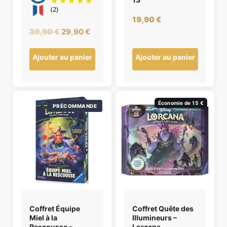
(2)
19,90
€
Le
Le
39,90
€
29,90
€
prix
prix
initial
actuel
Ajouter au panier
Ajouter au panier
était :
est :
39,90 €.
29,90 €.
Économie de 15 €
PRÉCOMMANDE
Coffret Équipe
Coffret Quête des
Miel à la
Illumineurs –
Rescousse –
Lorcana