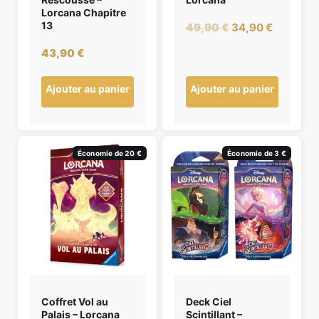
Lorcana Chapitre
13
Le
Le
49,90
€
34,90
€
prix
prix
43,90
€
initial
actuel
était :
est :
Ajouter au panier
Ajouter au panier
49,90 €.
34,90 €.
Économie de 20 €
Économie de 3 €
Coffret Vol au
Deck Ciel
Palais – Lorcana
Scintillant –