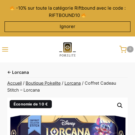
Aller
-10% sur toute la catégorie Riftbound avec le code :
au
RIFTBOUND10
contenu
Ignorer
0
← Lorcana
Accueil
/
Boutique Pokelite
/
Lorcana
/
Coffret Cadeau
Stitch – Lorcana
Économie de 10 €