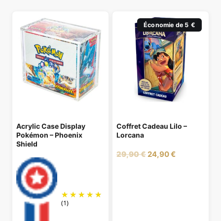
Économie de 5 €
Acrylic Case Display
Coffret Cadeau Lilo –
Pokémon – Phoenix
Lorcana
Shield
Le
Le
29,90
€
24,90
€
prix
prix
initial
actuel
était :
est :
29,90 €.
24,90 €.
(1)