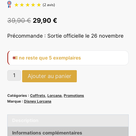
Le
Le
39,90
€
29,90
€
prix
prix
Précommande : Sortie officielle le 26 novembre
initial
actuel
était :
est :
(2 avis)
Il ne reste que 5 exemplaires
39,90 €.
29,90 €.
quantité
Ajouter au panier
de
Coffret
Catégories :
Coffrets
,
Lorcana
,
Promotions
Cadeau
Marque :
Disney Lorcana
Stitch
-
Description
Lorcana
Informations complémentaires