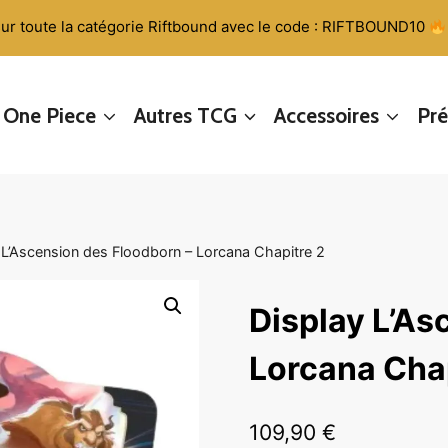
ur toute la catégorie Riftbound avec le code : RIFTBOUND10
One Piece
Autres TCG
Accessoires
Pr
 L’Ascension des Floodborn – Lorcana Chapitre 2
Display L’As
Lorcana Chap
109,90
€