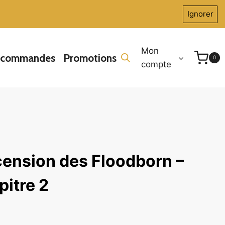
Ignorer
Mon
écommandes
Promotions
0
compte
cension des Floodborn –
itre 2