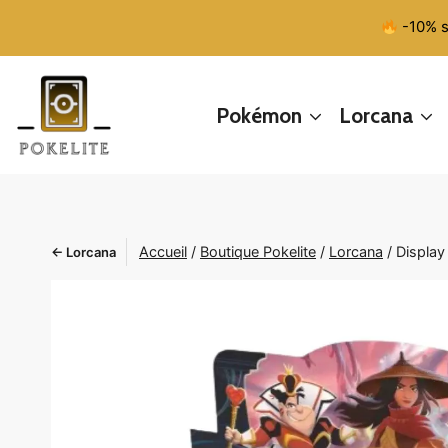
Aller
-10% s
au
contenu
Pokémon
Lorcana
Accueil
/
Boutique Pokelite
/
Lorcana
/
Display
← Lorcana