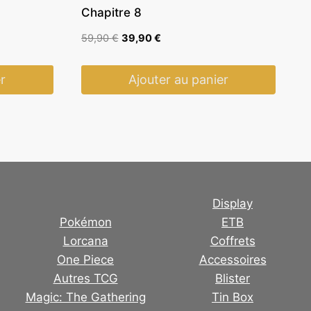
Chapitre 8
Le
Le
59,90
€
39,90
€
prix
prix
initial
actuel
r
Ajouter au panier
était :
est :
59,90 €.
39,90 €.
Display
Pokémon
ETB
Lorcana
Coffrets
One Piece
Accessoires
Autres TCG
Blister
Magic: The Gathering
Tin Box