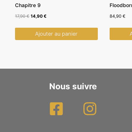
Chapitre 9
Floodbor
Le
Le
17,90
€
14,90
€
84,90
€
prix
prix
initial
actuel
Ajouter au panier
était :
est :
17,90 €.
14,90 €.
Nous suivre