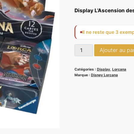
Display L’Ascension des
Il ne reste que 3 exemp
quantité
Ajouter au pa
de
Display
Catégories :
Display
,
Lorcana
L'Ascension
Marque :
Disney Lorcana
des
Floodborn
-
Lorcana
Chapitre
2