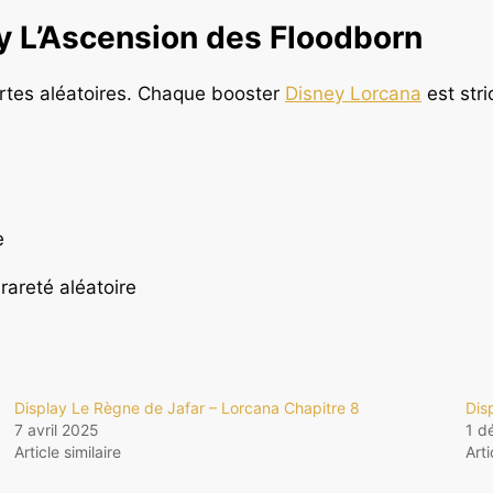
ay L’Ascension des Floodborn
artes aléatoires. Chaque booster
Disney Lorcana
est str
e
 rareté aléatoire
Display Le Règne de Jafar – Lorcana Chapitre 8
Dis
7 avril 2025
1 d
Article similaire
Arti