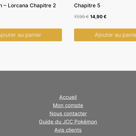
n – Lorcana Chapitre 2
Chapitre 5
Le
Le
17,90
€
14,90
€
prix
prix
initial
actuel
Ajouter au panier
Ajouter au panie
était :
est :
17,90 €.
14,90 €.
Accueil
Mon compte
Nous contacter
Guide du JCC Pokémon
Avis clients