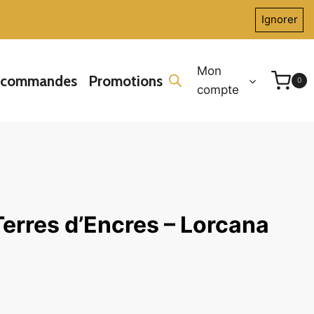
Ignorer
Mon
écommandes
Promotions
0
compte
Terres d’Encres – Lorcana
e