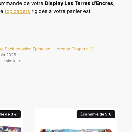
a commande de votre
Display Les Terres d’Encres
,
de
toploaders
rigides à votre panier est
ve Pack Invasion Épineuse – Lorcana Chapitre 13
juin 2026
cle similaire
ie de 3 €
Économie de 5 €