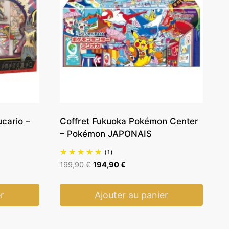
cario –
Coffret Fukuoka Pokémon Center
– Pokémon JAPONAIS
(1)
Le
Le
199,90
€
194,90
€
prix
prix
initial
actuel
r
Ajouter au panier
était :
est :
199,90 €.
194,90 €.