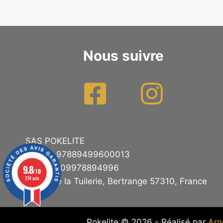
Nous suivre
SAS POKELITE
SIRET : 97889499600013
9.8
TVA : FR09978894996
/10
314 avis
11 rue de la Tuilerie, Bertrange 57310, France
Pokelite © 2026 - Réalisé par
Ar