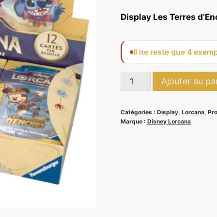
prix
pr
Display Les Terres d’Enc
initial
ac
était :
es
Il ne reste que 4 exemp
119,90 €.
11
quantité
Ajouter au pa
de
Display
Catégories :
Display
,
Lorcana
,
Pr
Les
Marque :
Disney Lorcana
Terres
d'Encres
-
Lorcana
Chapitre
3