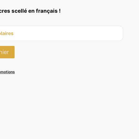
ix
res scellé en français !
tuel
t :
laires
4,90 €.
nier
omotions