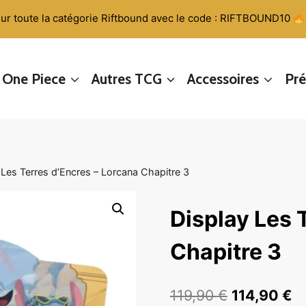
ur toute la catégorie Riftbound avec le code : RIFTBOUND10
One Piece
Autres TCG
Accessoires
Pr
 Les Terres d’Encres – Lorcana Chapitre 3
Display Les 
Chapitre 3
Le
L
119,90
€
114,90
€