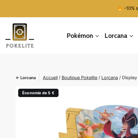
Aller
-10% s
au
contenu
Pokémon
Lorcana
Accueil
/
Boutique Pokelite
/
Lorcana
/
Display
← Lorcana
Économie de 5 €