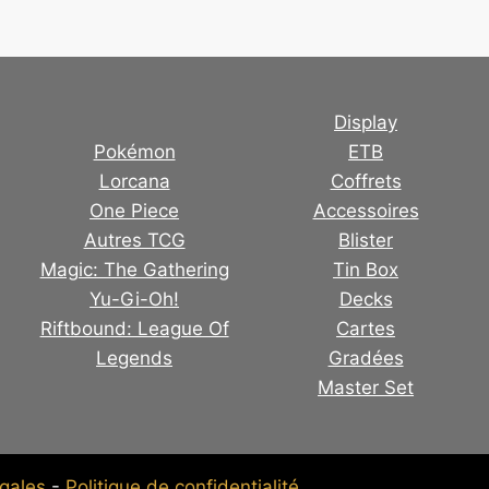
Display
Pokémon
ETB
Lorcana
Coffrets
One Piece
Accessoires
Autres TCG
Blister
Magic: The Gathering
Tin Box
Yu-Gi-Oh!
Decks
Riftbound: League Of
Cartes
Legends
Gradées
Master Set
gales
-
Politique de confidentialité