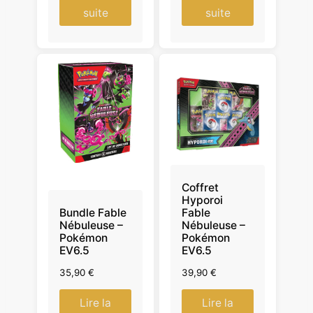
suite
suite
Coffret
Hyporoi
Bundle Fable
Fable
Nébuleuse –
Nébuleuse –
Pokémon
Pokémon
EV6.5
EV6.5
35,90
€
39,90
€
Lire la
Lire la