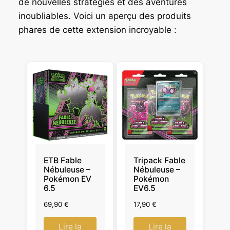
de nouvelles stratégies et des aventures
inoubliables. Voici un aperçu des produits
phares de cette extension incroyable :
ETB Fable
Tripack Fable
Nébuleuse –
Nébuleuse –
Pokémon EV
Pokémon
6.5
EV6.5
69,90
€
17,90
€
Lire la
Lire la