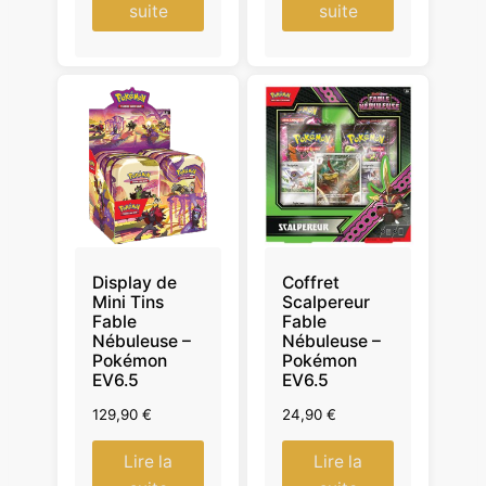
suite
suite
Display de
Coffret
Mini Tins
Scalpereur
Fable
Fable
Nébuleuse –
Nébuleuse –
Pokémon
Pokémon
EV6.5
EV6.5
129,90
€
24,90
€
Lire la
Lire la