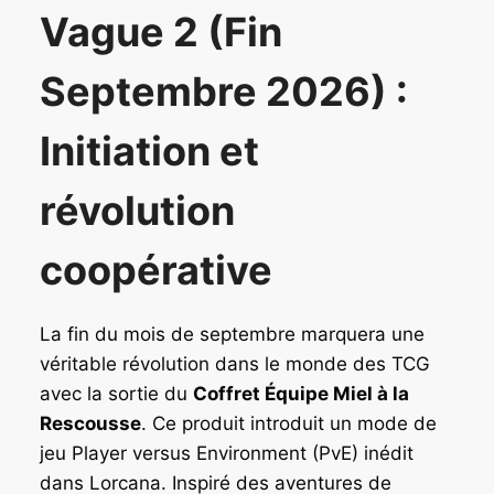
i
t
t
t
Vague 2 (Fin
t
u
i
u
i
e
a
e
Septembre 2026) :
a
l
l
l
l
e
é
e
é
s
t
s
Initiation et
t
t
a
t
a
i
révolution
i
:
t
:
t
4
1
coopérative
2
:
0
:
,
1
9
4
9
2
,
La fin du mois de septembre marquera une
9
0
4
9
,
,
0
véritable révolution dans le monde des TCG
9
€
9
avec la sortie du
Coffret Équipe Miel à la
0
.
0
€
Rescousse
. Ce produit introduit un mode de
.
jeu Player versus Environment (PvE) inédit
€
€
dans Lorcana. Inspiré des aventures de
.
.