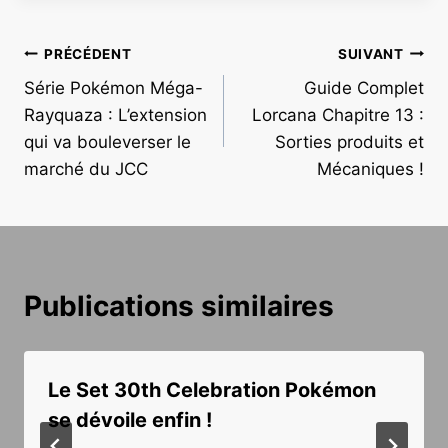
Navigation
PRÉCÉDENT
SUIVANT
Série Pokémon Méga-
Guide Complet
de
Rayquaza : L’extension
Lorcana Chapitre 13 :
l’article
qui va bouleverser le
Sorties produits et
marché du JCC
Mécaniques !
Publications similaires
Le Set 30th Celebration Pokémon
se dévoile enfin !