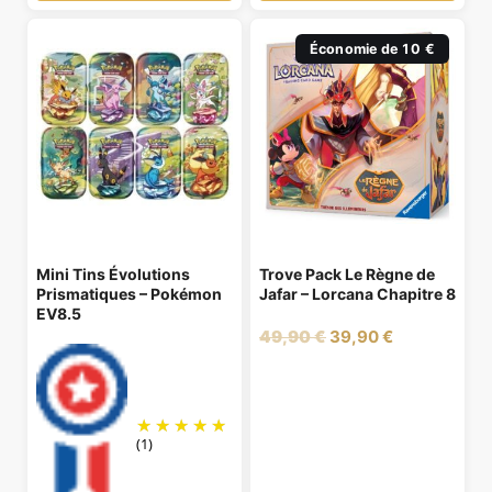
Économie de 10 €
Mini Tins Évolutions
Trove Pack Le Règne de
Prismatiques – Pokémon
Jafar – Lorcana Chapitre 8
EV8.5
Le
Le
49,90
€
39,90
€
prix
prix
initial
actuel
était :
est :
49,90 €.
39,90 €.
(1)