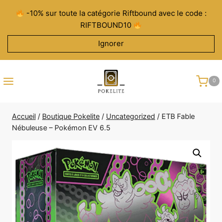
Aller
-10% sur toute la catégorie Riftbound avec le code :
au
RIFTBOUND10
contenu
Ignorer
0
Accueil
/
Boutique Pokelite
/
Uncategorized
/
ETB Fable
Nébuleuse – Pokémon EV 6.5