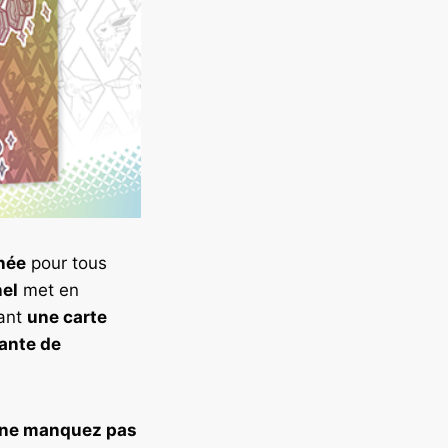
nnée
pour tous
el
met en
ant
une carte
nante de
ne manquez pas