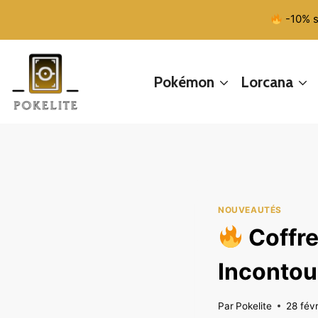
Aller
-10% s
au
contenu
Pokémon
Lorcana
NOUVEAUTÉS
Coffre
Incontou
Par
Pokelite
28 fév