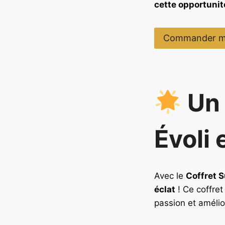
cette opportunit
Commander m
Un 
Évoli 
Avec le
Coffret 
éclat
! Ce coffre
passion et amélio