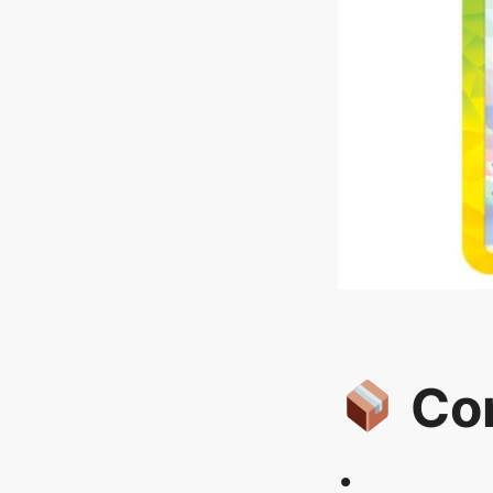
Con
: