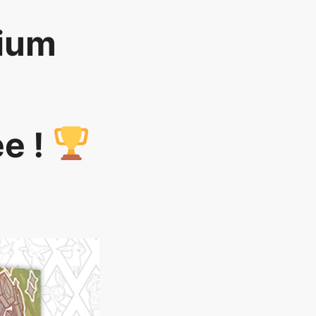
mium
ée !