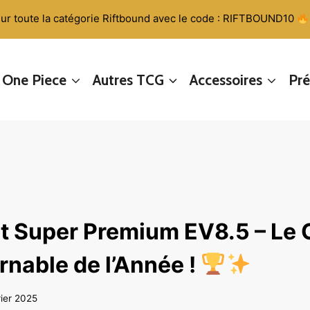
ur toute la catégorie Riftbound avec le code : RIFTBOUND10
One Piece
Autres TCG
Accessoires
Pr
t Super Premium EV8.5 – Le 
rnable de l’Année !
rier 2025