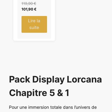
I
L
119,90
€
O
e
L
101,90
€
N
p
e
r
p
Lire la
i
r
suite
x
i
i
x
n
a
i
c
t
t
i
u
a
e
l
l
Pack Display Lorcana
é
e
t
s
a
t
Chapitre 5 & 1
i
t
:
1
Pour une immersion totale dans l’univers de