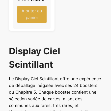
N
e
e
p
p
Ajouter au
r
r
panier
i
i
x
x
i
a
n
c
i
t
Display Ciel
t
u
i
e
Scintillant
a
l
l
e
é
s
Le Display Ciel Scintillant offre une expérience
t
t
a
de déballage inégalée avec ses 24 boosters
i
:
du Chapitre 5. Chaque booster contient une
t
1
sélection variée de cartes, allant des
4
communes aux rares, très rares, et
:
,