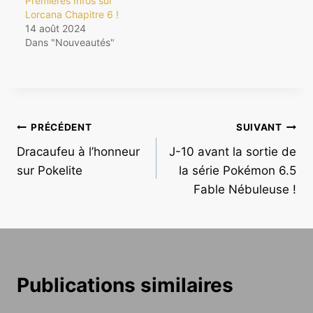
Premières Infos sur
Lorcana Chapitre 6 !
14 août 2024
Dans "Nouveautés"
Navigation
PRÉCÉDENT
SUIVANT
Dracaufeu à l’honneur
J-10 avant la sortie de
de
sur Pokelite
la série Pokémon 6.5
l’article
Fable Nébuleuse !
Publications similaires