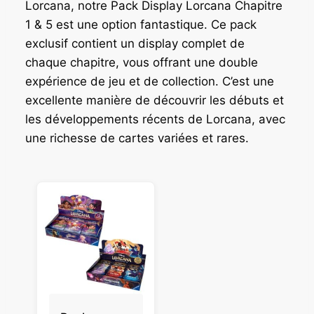
:
0
Lorcana, notre Pack Display Lorcana Chapitre
1
1
1 & 5 est une option fantastique. Ce pack
1
,
exclusif contient un display complet de
9
9
chaque chapitre, vous offrant une double
,
0
expérience de jeu et de collection. C’est une
9
0
€
excellente manière de découvrir les débuts et
.
les développements récents de Lorcana, avec
€
une richesse de cartes variées et rares.
.