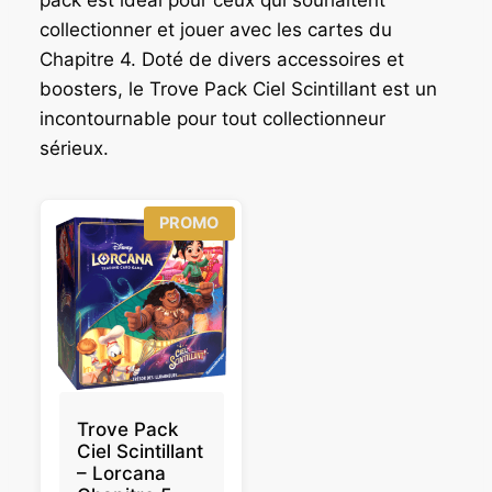
collectionner et jouer avec les cartes du
Chapitre 4. Doté de divers accessoires et
boosters, le Trove Pack Ciel Scintillant est un
incontournable pour tout collectionneur
sérieux.
P
PROMO
R
O
D
U
I
T
E
N
P
R
O
Trove Pack
M
Ciel Scintillant
O
– Lorcana
T