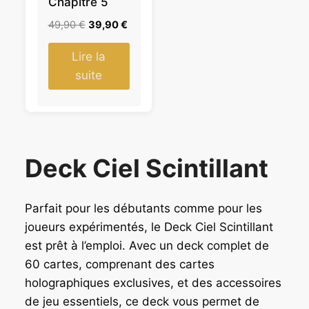
Chapitre 5
I
O
L
L
49,90
€
39,90
€
N
e
e
p
p
Lire la
r
r
suite
i
i
x
x
i
a
n
c
i
t
Deck Ciel Scintillant
t
u
i
e
a
l
Parfait pour les débutants comme pour les
l
e
joueurs expérimentés, le Deck Ciel Scintillant
é
s
est prêt à l’emploi. Avec un deck complet de
t
t
a
60 cartes, comprenant des cartes
i
:
holographiques exclusives, et des accessoires
t
3
de jeu essentiels, ce deck vous permet de