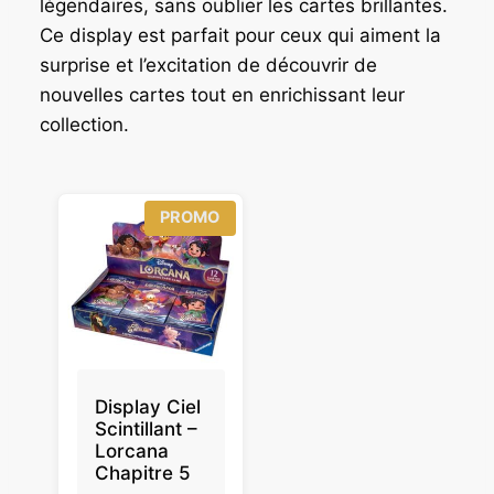
légendaires, sans oublier les cartes brillantes.
1
9
Ce display est parfait pour ceux qui aiment la
7
0
,
surprise et l’excitation de découvrir de
9
€
nouvelles cartes tout en enrichissant leur
0
.
collection.
€
.
P
PROMO
R
O
D
U
I
T
E
N
P
R
Display Ciel
O
Scintillant –
M
Lorcana
O
Chapitre 5
T