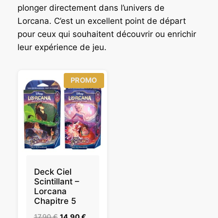
9
plonger directement dans l’univers de
:
,
Lorcana. C’est un excellent point de départ
4
9
pour ceux qui souhaitent découvrir ou enrichir
9
0
,
leur expérience de jeu.
9
€
0
.
P
PROMO
R
€
O
.
D
U
I
T
E
N
P
R
O
Deck Ciel
M
Scintillant –
O
Lorcana
T
Chapitre 5
I
O
L
L
17,90
€
14,90
€