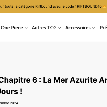
ur toute la catégorie Riftbound avec le code : RIFTBOUND10
One Piece
Autres TCG
Accessoires
Pr
hapitre 6 : La Mer Azurite Ar
ours !
vembre 2024