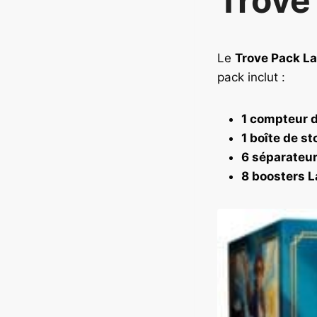
Trove
t
i
a
l
Le
Trove Pack La
é
pack inclut :
t
a
1 compteur d
i
t
1 boîte de s
6 séparateur
:
8 boosters L
1
2
4
,
9
0
€
.