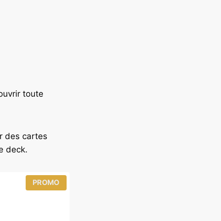
ouvrir toute
r des cartes
e deck.
P
PROMO
R
O
D
U