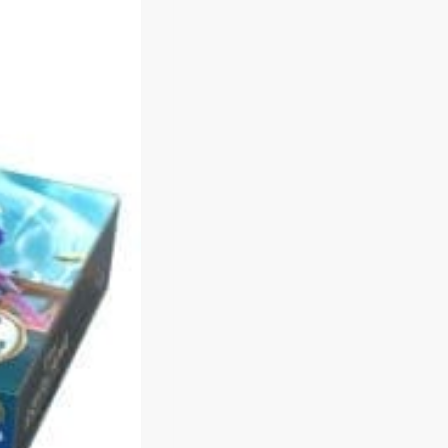
I
T
E
N
P
R
O
M
O
T
I
O
N