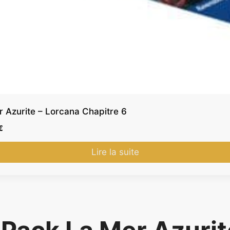
r Azurite – Lorcana Chapitre 6
L
€
e
p
Lire la suite
r
i
x
a
c
t