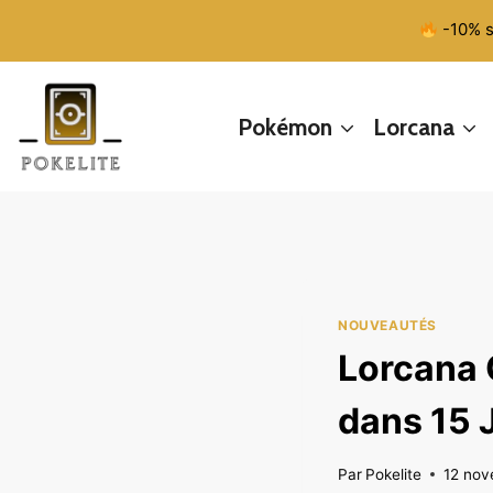
Aller
-10% s
au
contenu
Pokémon
Lorcana
NOUVEAUTÉS
Lorcana C
dans 15 J
Par
Pokelite
12 no