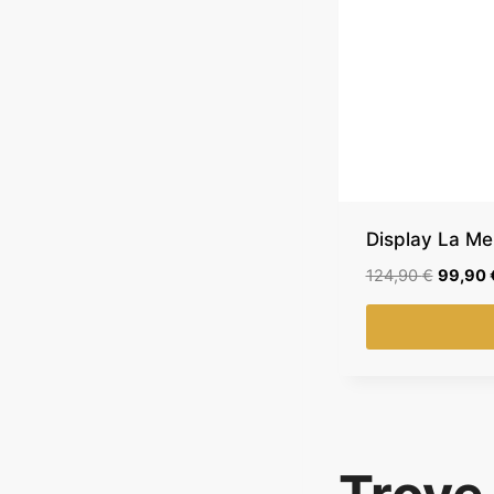
Display La Me
L
124,90
€
99,90
e
p
r
i
x
i
n
i