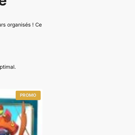
e
urs organisés ! Ce
ptimal.
P
PROMO
R
O
D
U
I
T
E