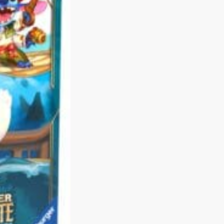
N
P
R
O
M
O
T
I
O
N