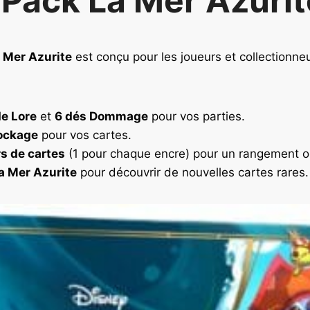
 Pack La Mer Azurit
u
e
l
e
 Mer Azurite
est conçu pour les joueurs et collectionne
s
t
e Lore
et
6 dés Dommage
pour vos parties.
:
9
tockage
pour vos cartes.
9
s de cartes
(1 pour chaque encre) pour un rangement o
,
a Mer Azurite
pour découvrir de nouvelles cartes rares.
9
0
€
.