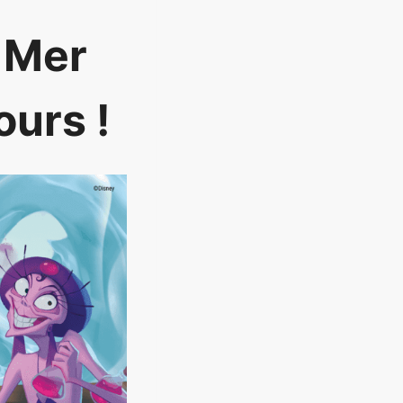
a Mer
ours !