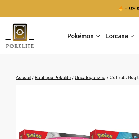
Aller
-10% s
au
contenu
Pokémon
Lorcana
Accueil
/
Boutique Pokelite
/
Uncategorized
/
Coffrets Rugi