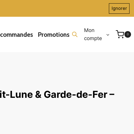
Ignorer
Mon
écommandes
Promotions
0
compte
it-Lune & Garde-de-Fer –