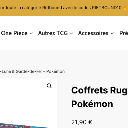
ur toute la catégorie Riftbound avec le code : RIFTBOUND10
One Piece
Autres TCG
Accessoires
Pr
t-Lune & Garde-de-Fer – Pokémon
Coffrets Rug
Pokémon
21,90
€