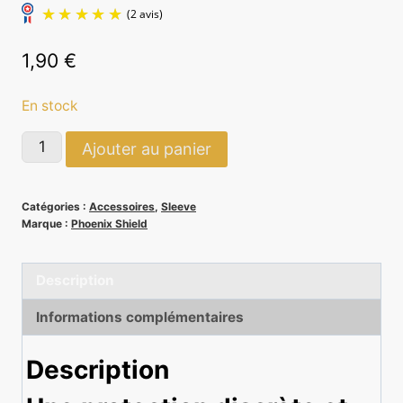
1,90
€
En stock
quantité
Ajouter au panier
(2 avis)
de
Sleeves
Catégories :
Accessoires
,
Sleeve
Perfect
Marque :
Phoenix Shield
Fit
–
Description
Phoenix
Shield
Informations complémentaires
(x100)
Description