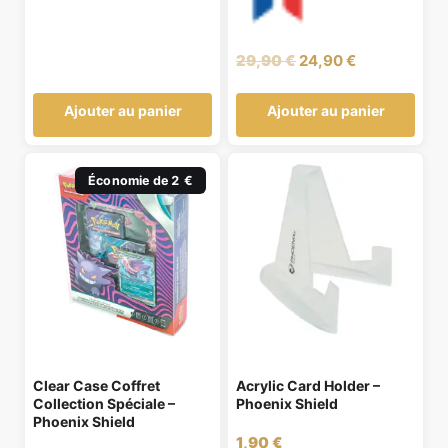
Le
Le
29,90
€
24,90
€
prix
prix
initial
actuel
Ajouter au panier
Ajouter au panier
était :
est :
29,90 €.
24,90 €.
Économie de 2 €
Clear Case Coffret
Acrylic Card Holder –
Collection Spéciale –
Phoenix Shield
Phoenix Shield
1,90
€