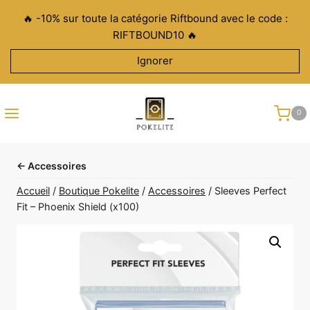
Aller
🔥 -10% sur toute la catégorie Riftbound avec le code :
au
RIFTBOUND10 🔥
contenu
Ignorer
0
← Accessoires
Accueil
/
Boutique Pokelite
/
Accessoires
/
Sleeves Perfect
Fit – Phoenix Shield (x100)