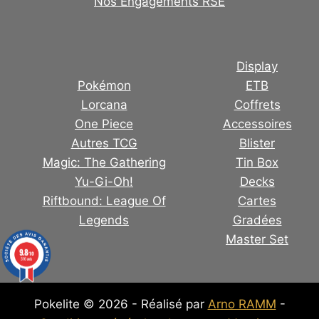
Nos Engagements RSE
Display
Pokémon
ETB
Lorcana
Coffrets
One Piece
Accessoires
Autres TCG
Blister
Magic: The Gathering
Tin Box
Yu-Gi-Oh!
Decks
Riftbound: League Of
Cartes
Legends
Gradées
Master Set
9.8
/10
316 avis
Pokelite © 2026 - Réalisé par
Arno RAMM
-