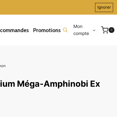
Ignorer
Mon
écommandes
Promotions
0
compte
mon
mium Méga-Amphinobi Ex