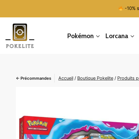
Aller
-10% s
au
contenu
Pokémon
Lorcana
Accueil
/
Boutique Pokelite
/
Produits 
← Précommandes