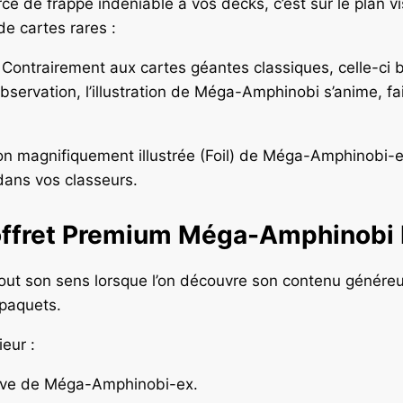
e frappe indéniable à vos decks, c’est sur le plan visuel
de cartes rares :
Contrairement aux cartes géantes classiques, celle-ci bé
’observation, l’illustration de Méga-Amphinobi s’anime, fa
n magnifiquement illustrée (Foil) de Méga-Amphinobi-ex,
dans vos classeurs.
offret Premium Méga-Amphinobi 
out son sens lorsque l’on découvre son contenu généreux
 paquets.
ieur :
ive de Méga-Amphinobi-ex.