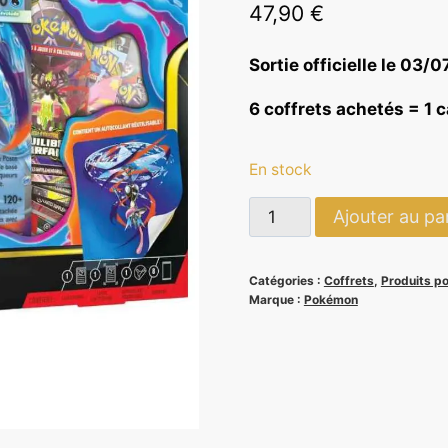
47,90
€
Sortie officielle le 03/
6 coffrets achetés = 1 
En stock
quantité
Ajouter au pa
de
Coffret
Catégories :
Coffrets
,
Produits p
Premium
Marque :
Pokémon
Méga-
Amphinobi
Ex
-
Pokémon