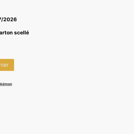
(3 avis)
07/2026
carton scellé
nier
okémon