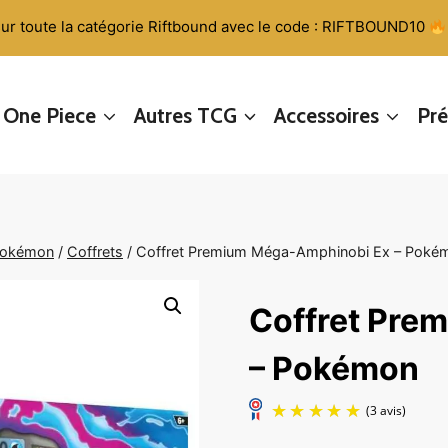
ur toute la catégorie Riftbound avec le code : RIFTBOUND10
One Piece
Autres TCG
Accessoires
Pr
pokémon
/
Coffrets
/
Coffret Premium Méga-Amphinobi Ex – Poké
Coffret Pre
– Pokémon