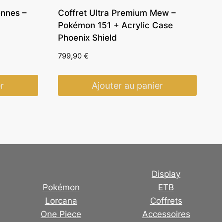
ennes –
Coffret Ultra Premium Mew –
Pokémon 151 + Acrylic Case
Phoenix Shield
799,90
€
r
Ajouter au panier
Display
Pokémon
ETB
Lorcana
Coffrets
One Piece
Accessoires