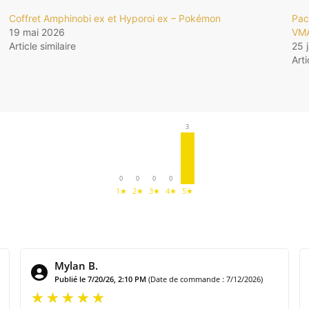
Coffret Amphinobi ex et Hyporoi ex – Pokémon
Pac
19 mai 2026
VM
Article similaire
25 
Arti
3
0
0
0
0
1★
2★
3★
4★
5★
Mylan B.
Publié le 7/20/26, 2:10 PM
(Date de commande : 7/12/2026)