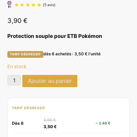
3,90
€
Protection souple pour ETB Pokémon
(5 avis)
dès 6 achetés : 3,50 € l'unité
TARIF DÉGRESSIF
En stock
quantité
Ajouter au panier
de
Clear
Case
TARIF DÉGRESSIF
ETB
Pokémon
3,90
€
Dès 6
− 2,40 €
3,50
€
-
Phoenix