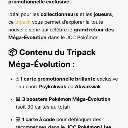
promotionnelle exclusive
.
Idéal pour les
collectionneurs
et les
joueurs
,
ce
tripack
vous permet d’explorer la toute
nouvelle série qui célèbre le
grand retour des
Méga-Évolution
dans le JCC Pokémon.
📦 Contenu du Tripack
Méga-Évolution :
🃏
1 carte promotionnelle brillante
exclusive
: au choix
Psykokwak
ou
Akwakwak
🎴
3 boosters Pokémon Méga-Évolution
(soit 30 cartes au total)
💻
1 carte à code
pour débloquer des
récompenses dans le
JCC Pokémon Live