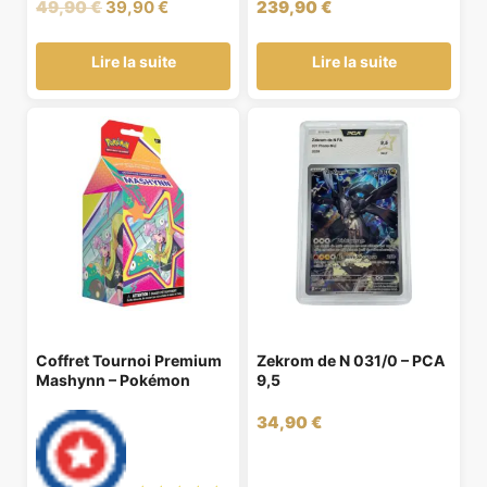
Le
Le
49,90
€
39,90
€
239,90
€
prix
prix
initial
actuel
Lire la suite
Lire la suite
était :
est :
49,90 €.
39,90 €.
Coffret Tournoi Premium
Zekrom de N 031/0 – PCA
Mashynn – Pokémon
9,5
34,90
€