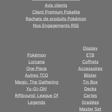
Avis clients
Client Premium Pokelite
Rachats de produits Pokémon
Nos Engagements RSE
Display
Pokémon
ETB
Lorcana
Coffrets
One Piece
Accessoires
Autres TCG
Blister
Magic: The Gathering
Tin Box
Yu-Gi-Oh!
Decks
Riftbound: League Of
Cartes
Legends
Gradées
Master Set