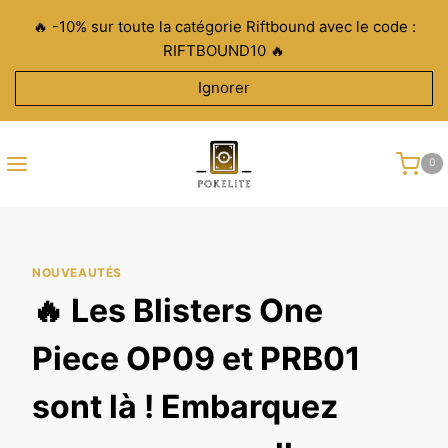
Aller
🔥 -10% sur toute la catégorie Riftbound avec le code :
au
RIFTBOUND10 🔥
contenu
Ignorer
0
NOUVEAUTÉS
🔥 Les Blisters One
Piece OP09 et PRB01
sont là ! Embarquez