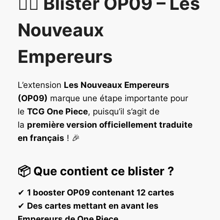
🏴‍☠️ Blister OP09 – Les
Nouveaux
Empereurs
L’extension
Les Nouveaux Empereurs
(OP09)
marque une étape importante pour
le
TCG One Piece
, puisqu’il s’agit de
la
première version officiellement traduite
en français
! 🎉
📦
Que contient ce blister ?
✔
1 booster OP09 contenant 12 cartes
✔
Des cartes mettant en avant les
Empereurs de One Piece