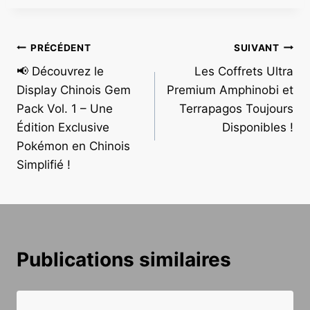
Navigation
PRÉCÉDENT
SUIVANT
📢 Découvrez le
Les Coffrets Ultra
de
Display Chinois Gem
Premium Amphinobi et
l’article
Pack Vol. 1 – Une
Terrapagos Toujours
Édition Exclusive
Disponibles !
Pokémon en Chinois
Simplifié !
Publications similaires