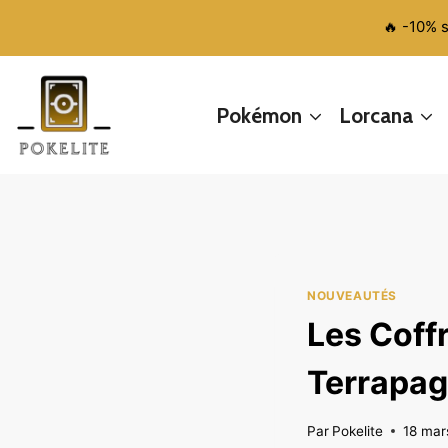
Aller
🔥 -10% 
au
contenu
Pokémon
Lorcana
NOUVEAUTÉS
Les Coff
Terrapag
Par
Pokelite
18 mar