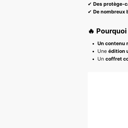
✔
Des protège-c
✔
De nombreux bo
🔥
Pourquoi 
Un contenu r
Une
édition 
Un
coffret c