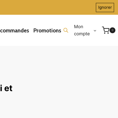
Ignorer
Mon
écommandes
Promotions
0
compte
 et