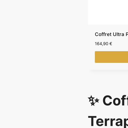
Coffret Ultr
164,90
€
✨ Cof
Terrap