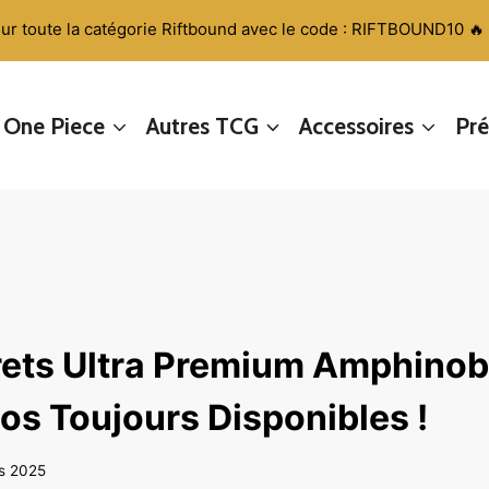
sur toute la catégorie Riftbound avec le code : RIFTBOUND10 🔥
One Piece
Autres TCG
Accessoires
Pr
rets Ultra Premium Amphinobi
os Toujours Disponibles !
s 2025