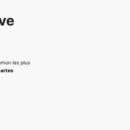
ve
émon les plus
cartes