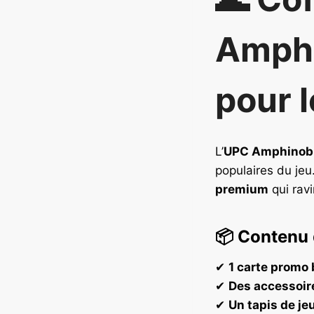
Amphi
pour l
L’
UPC Amphinob
populaires du jeu.
premium
qui ravi
📦
Contenu 
✔
1 carte promo 
✔
Des accessoire
✔
Un tapis de j