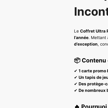
Incon
Le
Coffret Ultr
l’année
. Mettant 
d’exception
, con
📦
Contenu 
✔
1 carte promo 
✔
Un tapis de jeu
✔
Des protège-c
✔
De nombreux bo
🔥
Pourquoi 