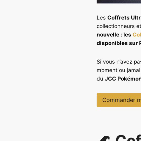
Les
Coffrets Ul
collectionneurs et
nouvelle : les
Co
disponibles sur P
Si vous n’avez pas
moment ou jamais 
du
JCC Pokémo
Commander m
🌊 Co