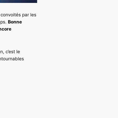
 convoités par les
mps.
Bonne
ncore
, c’est le
ntournables