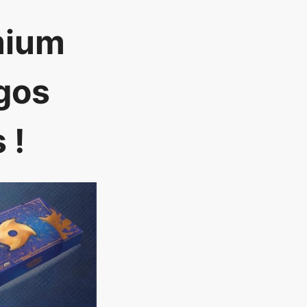
mium
gos
 !