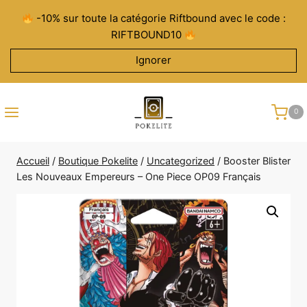
Aller
-10% sur toute la catégorie Riftbound avec le code :
au
RIFTBOUND10
contenu
Ignorer
0
Accueil
/
Boutique Pokelite
/
Uncategorized
/
Booster Blister
Les Nouveaux Empereurs – One Piece OP09 Français