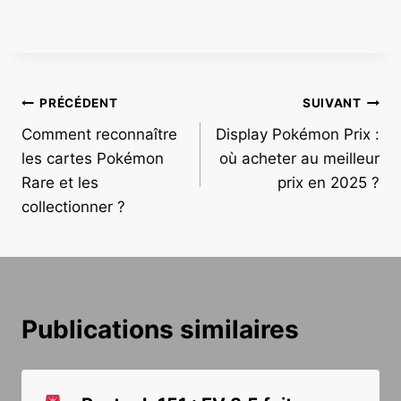
Navigation
PRÉCÉDENT
SUIVANT
Comment reconnaître
Display Pokémon Prix :
de
les cartes Pokémon
où acheter au meilleur
l’article
Rare et les
prix en 2025 ?
collectionner ?
Publications similaires