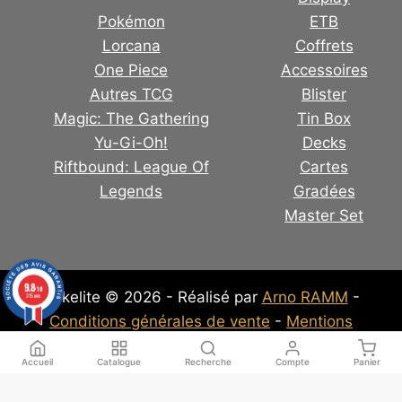
Pokémon
ETB
Lorcana
Coffrets
One Piece
Accessoires
Autres TCG
Blister
Magic: The Gathering
Tin Box
Yu-Gi-Oh!
Decks
Riftbound: League Of
Cartes
Legends
Gradées
Master Set
9.8
/10
Pokelite © 2026 - Réalisé par
Arno RAMM
-
315 avis
Conditions générales de vente
-
Mentions
Légales
-
Politique de confidentialité
Accueil
Catalogue
Recherche
Compte
Panier