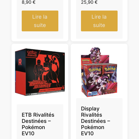
8,90
€
25,90
€
Lire la
Lire la
suite
suite
Display
ETB Rivalités
Rivalités
Destinées –
Destinées –
Pokémon
Pokémon
EV10
EV10