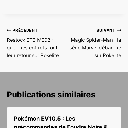
Navigation
PRÉCÉDENT
SUIVANT
Restock ETB ME02 :
Magic Spider-Man : la
de
quelques coffrets font
série Marvel débarque
l’article
leur retour sur Pokelite
sur Pokelite
Publications similaires
Pokémon EV10.5 : Les
précommandes de Foudre Noire &