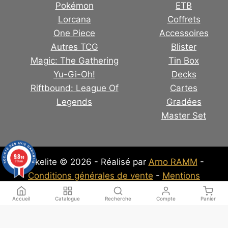
Pokémon
ETB
Lorcana
Coffrets
One Piece
Accessoires
Autres TCG
Blister
Magic: The Gathering
Tin Box
Yu-Gi-Oh!
Decks
Riftbound: League Of
Cartes
Legends
Gradées
Master Set
9.8
/10
Pokelite © 2026 - Réalisé par
Arno RAMM
-
313 avis
Conditions générales de vente
-
Mentions
Légales
-
Politique de confidentialité
Accueil
Catalogue
Recherche
Compte
Panier