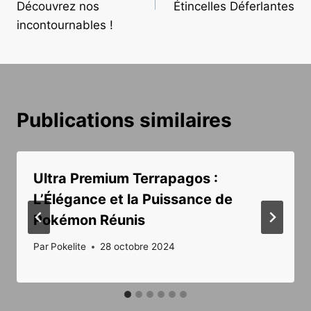
l’article
Découvrez nos
Étincelles Déferlantes
incontournables !
Publications similaires
Ultra Premium Terrapagos :
L’Élégance et la Puissance de
Pokémon Réunis
Par
Pokelite
28 octobre 2024