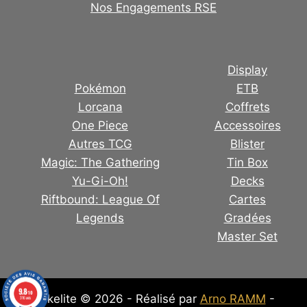
Nos Engagements RSE
Display
Pokémon
ETB
Lorcana
Coffrets
One Piece
Accessoires
Autres TCG
Blister
Magic: The Gathering
Tin Box
Yu-Gi-Oh!
Decks
Riftbound: League Of
Cartes
Legends
Gradées
Master Set
9.8
/10
Pokelite © 2026 - Réalisé par
Arno RAMM
-
316 avis