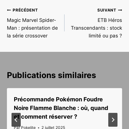
Navigation
PRÉCÉDENT
SUIVANT
Magic Marvel Spider-
ETB Héros
de
Man : présentation de
Transcendants : stock
l’article
la série crossover
limité ou pas ?
Publications similaires
Précommande Pokémon Foudre
Noire Flamme Blanche : où, quand
et comment réserver ?
Par
Pokelite
2 juillet 2025