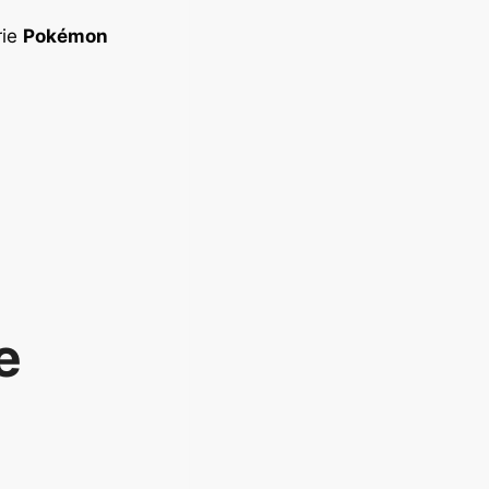
rie
Pokémon
e