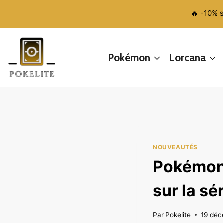
Aller
🔥 -10% 
au
contenu
Pokémon
Lorcana
NOUVEAUTÉS
Pokémon 
sur la sé
Par
Pokelite
19 dé