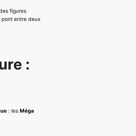
des figures
pont entre deux
ure :
due
: les
Méga