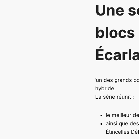
Une sé
blocs
Écarla
’un des grands po
hybride.
La série réunit :
le meilleur 
ainsi que des
Étincelles Dé