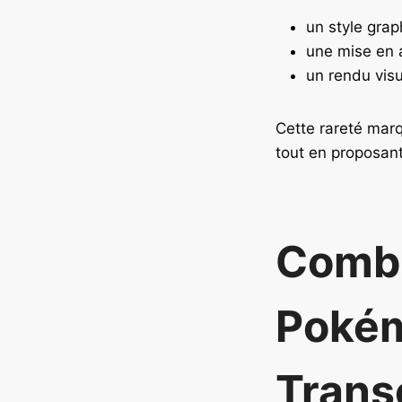
un style grap
une mise en 
un rendu visu
Cette rareté marq
tout en proposan
Combi
Poké
Trans