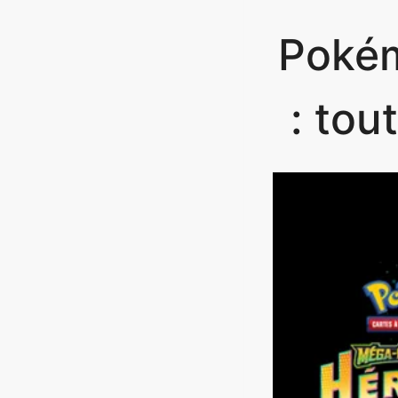
Pokém
: tou