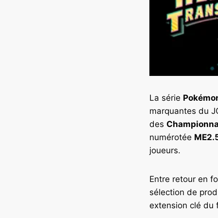
La série
Pokémon
marquantes du JC
des
Championna
numérotée
ME2.
joueurs.
Entre retour en f
sélection de pro
extension clé du