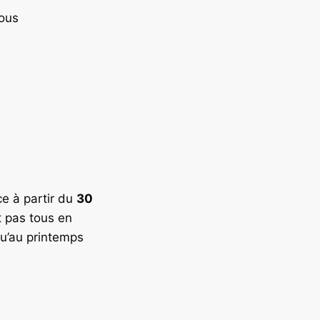
sous
e à partir du
30
t pas tous en
squ’au printemps