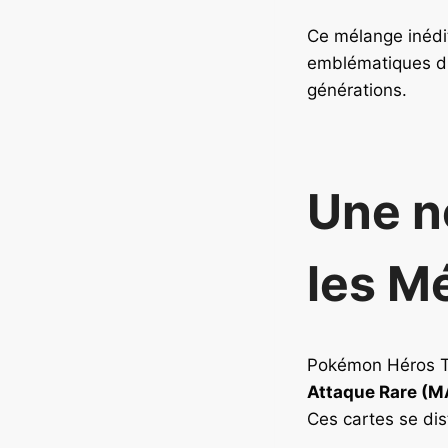
Ce mélange inédit
emblématiques d
générations.
Une n
les M
Pokémon Héros T
Attaque Rare (M
Ces cartes se di