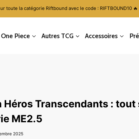
sur toute la catégorie Riftbound avec le code : RIFTBOUND10 🔥
One Piece
Autres TCG
Accessoires
Pr
Héros Transcendants : tout 
rie ME2.5
cembre 2025