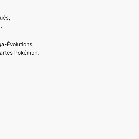
ués,
.
ga-Évolutions,
cartes Pokémon.