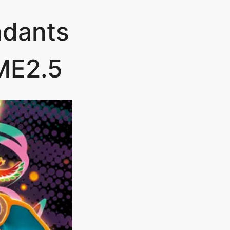
ndants
 ME2.5