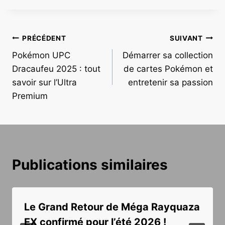
Navigation
PRÉCÉDENT
SUIVANT
Pokémon UPC
Démarrer sa collection
de
Dracaufeu 2025 : tout
de cartes Pokémon et
l’article
savoir sur l’Ultra
entretenir sa passion
Premium
Publications similaires
Le Grand Retour de Méga Rayquaza
EX confirmé pour l’été 2026 !