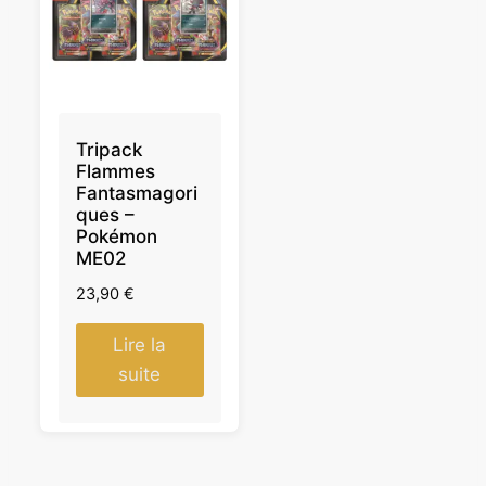
Tripack
Flammes
Fantasmagori
ques –
Pokémon
ME02
23,90
€
Lire la
suite