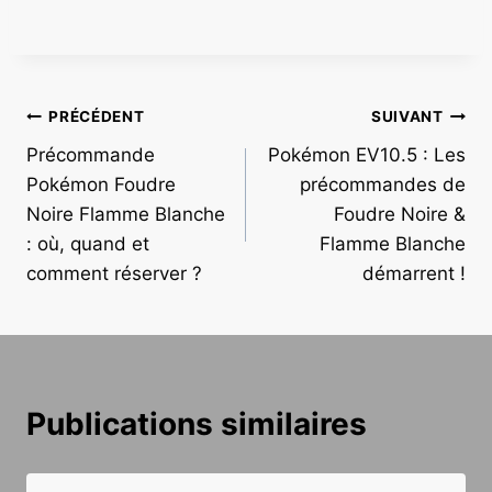
Navigation
PRÉCÉDENT
SUIVANT
Précommande
Pokémon EV10.5 : Les
de
Pokémon Foudre
précommandes de
l’article
Noire Flamme Blanche
Foudre Noire &
: où, quand et
Flamme Blanche
comment réserver ?
démarrent !
Publications similaires