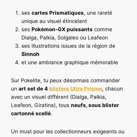
9
:
,
ses
cartes Prismatiques
, une rareté
4
9
unique au visuel étincelant
9
0
ses
Pokémon-GX puissants
comme
,
Dialga, Palkia, Solgaleo ou Leafeon
9
€
ses illustrations issues de la région de
0
.
Sinnoh
€
et une ambiance graphique mémorable
.
Sur Pokelite, tu peux désormais commander
un
art set de 4
blisters
Ultra Prisme
, chacun
avec un visuel différent (Dialga, Palkia,
Leafeon, Giratina), tous
neufs, sous blister
cartonné scellé
.
Un must pour les collectionneurs exigeants ou