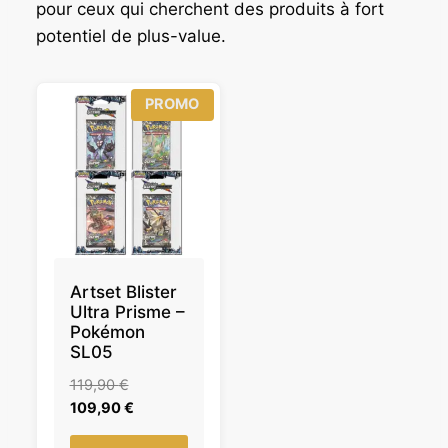
pour ceux qui cherchent des produits à fort
potentiel de plus-value.
P
PROMO
R
O
D
U
I
T
E
N
P
R
O
Artset Blister
M
Ultra Prisme –
O
Pokémon
T
SL05
I
O
L
119,90
€
N
e
L
109,90
€
p
e