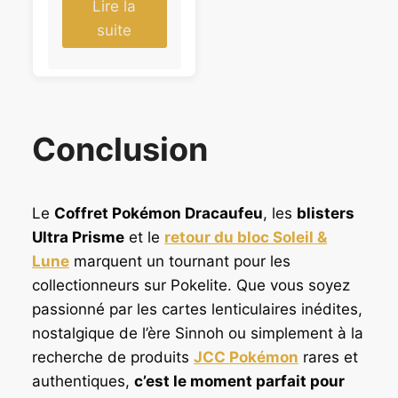
r
p
Lire la
i
r
suite
x
i
i
x
n
a
i
c
t
t
Conclusion
i
u
a
e
l
l
é
e
Le
Coffret Pokémon Dracaufeu
, les
blisters
t
s
Ultra Prisme
et le
retour du bloc Soleil &
a
t
Lune
marquent un tournant pour les
i
collectionneurs sur Pokelite. Que vous soyez
t
:
passionné par les cartes lenticulaires inédites,
1
:
0
nostalgique de l’ère Sinnoh ou simplement à la
1
9
recherche de produits
JCC Pokémon
rares et
1
,
authentiques,
c’est le moment parfait pour
9
9