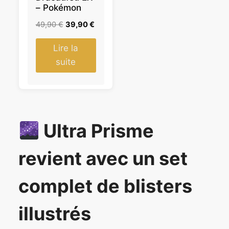
I
– Pokémon
O
N
L
L
49,90
€
39,90
€
e
e
p
p
Lire la
r
r
suite
i
i
x
x
i
a
n
c
i
t
Ultra Prisme
t
u
i
e
revient avec un set
a
l
l
e
é
s
complet de blisters
t
t
a
illustrés
i
:
t
3