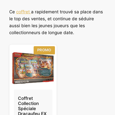
Ce
coffret
a rapidement trouvé sa place dans
le top des ventes, et continue de séduire
aussi bien les jeunes joueurs que les
collectionneurs de longue date.
P
PROMO
R
O
D
U
I
T
E
N
P
R
O
Coffret
M
Collection
O
Spéciale
T
Dracaufeu EX