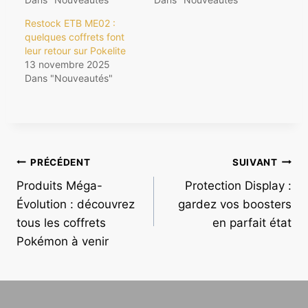
Restock ETB ME02 :
quelques coffrets font
leur retour sur Pokelite
13 novembre 2025
Dans "Nouveautés"
Navigation
PRÉCÉDENT
SUIVANT
Produits Méga-
Protection Display :
de
Évolution : découvrez
gardez vos boosters
l’article
tous les coffrets
en parfait état
Pokémon à venir