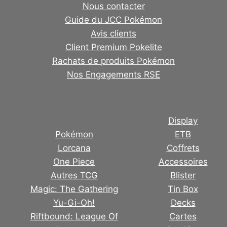
Nous contacter
Guide du JCC Pokémon
Avis clients
Client Premium Pokelite
Rachats de produits Pokémon
Nos Engagements RSE
Display
Pokémon
ETB
Lorcana
Coffrets
One Piece
Accessoires
Autres TCG
Blister
Magic: The Gathering
Tin Box
Yu-Gi-Oh!
Decks
Riftbound: League Of
Cartes