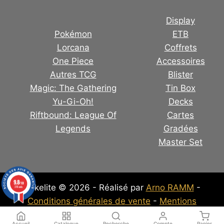
Display
Pokémon
ETB
Lorcana
Coffrets
One Piece
Accessoires
Autres TCG
Blister
Magic: The Gathering
Tin Box
Yu-Gi-Oh!
Decks
Riftbound: League Of
Cartes
Legends
Gradées
Master Set
9.8
/10
Pokelite © 2026 - Réalisé par
Arno RAMM
-
316 avis
Conditions générales de vente
-
Mentions
Légales
-
Politique de confidentialité
Accueil
Catalogue
Recherche
Compte
Panier