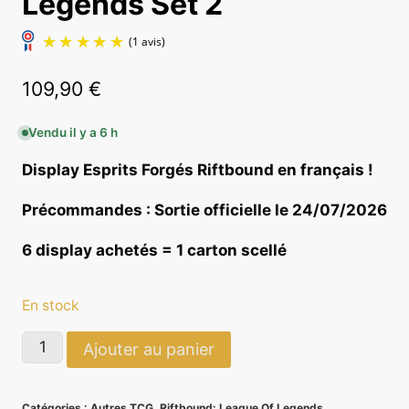
Legends Set 2
109,90
€
Vendu il y a 6 h
Display Esprits Forgés Riftbound en français !
(1 avis)
Précommandes : Sortie officielle le 24/07/2026
6 display achetés = 1 carton scellé
En stock
quantité
Ajouter au panier
de
Display
Catégories :
Autres TCG
,
Riftbound: League Of Legends