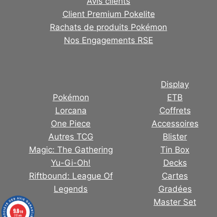
Avis clients
Client Premium Pokelite
Rachats de produits Pokémon
Nos Engagements RSE
Display
Pokémon
ETB
Lorcana
Coffrets
One Piece
Accessoires
Autres TCG
Blister
Magic: The Gathering
Tin Box
Yu-Gi-Oh!
Decks
Riftbound: League Of
Cartes
Legends
Gradées
Master Set
9.8
/10
312 avis