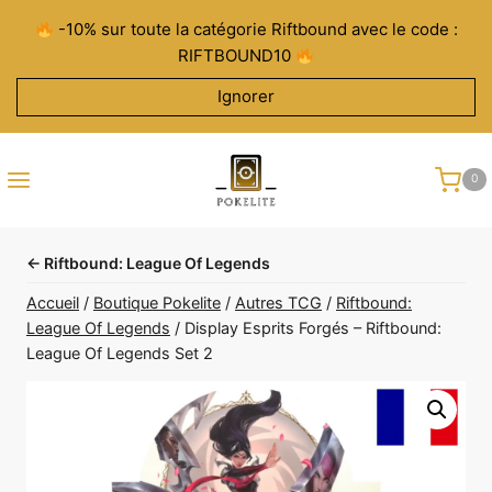
Aller
-10% sur toute la catégorie Riftbound avec le code :
au
RIFTBOUND10
contenu
Ignorer
0
← Riftbound: League Of Legends
Accueil
/
Boutique Pokelite
/
Autres TCG
/
Riftbound:
League Of Legends
/
Display Esprits Forgés – Riftbound:
League Of Legends Set 2