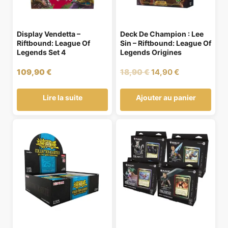
Display Vendetta –
Deck De Champion : Lee
Riftbound: League Of
Sin – Riftbound: League Of
Legends Set 4
Legends Origines
Le
Le
109,90
€
18,90
€
14,90
€
prix
prix
initial
actuel
Lire la suite
Ajouter au panier
était :
est :
18,90 €.
14,90 €.