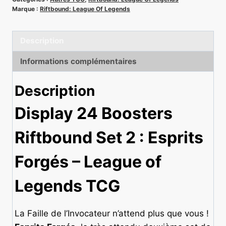
Esprits
Marque :
Riftbound: League Of Legends
Forgés
-
Description
Riftbound:
League
Informations complémentaires
Of
Legends
Description
Set
Display 24 Boosters
2
Riftbound Set 2 : Esprits
Forgés – League of
Legends TCG
La Faille de l’Invocateur n’attend plus que vous !