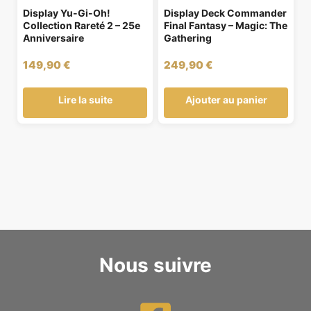
Display Yu-Gi-Oh!
Display Deck Commander
Collection Rareté 2 – 25e
Final Fantasy – Magic: The
Anniversaire
Gathering
149,90
€
249,90
€
Lire la suite
Ajouter au panier
Nous suivre