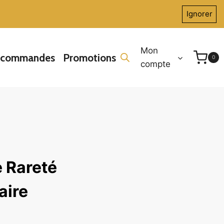
Ignorer
Mon
écommandes
Promotions
0
compte
e Rareté
aire