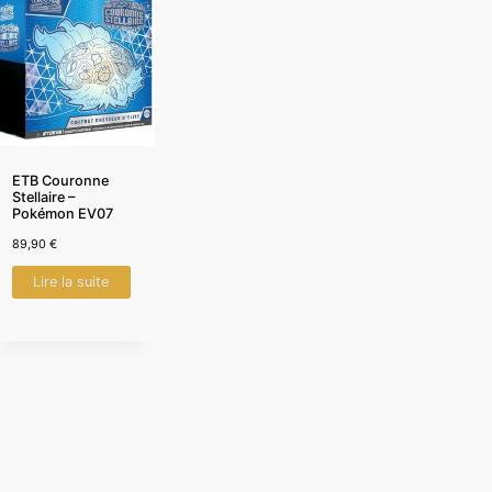
ETB Couronne
Stellaire –
Pokémon EV07
89,90
€
Lire la suite