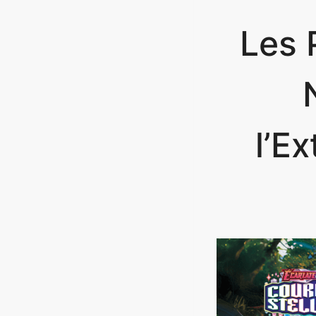
Les 
l’E