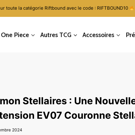
ur toute la catégorie Riftbound avec le code : RIFTBOUND10
One Piece
Autres TCG
Accessoires
Pr
mon Stellaires : Une Nouvell
xtension EV07 Couronne Stell
embre 2024