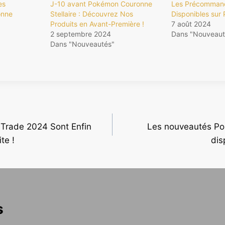
es
J-10 avant Pokémon Couronne
Les Précommand
onne
Stellaire : Découvrez Nos
Disponibles sur P
Produits en Avant-Première !
7 août 2024
2 septembre 2024
Dans "Nouveaut
Dans "Nouveautés"
r Trade 2024 Sont Enfin
Les nouveautés Po
te !
dis
s