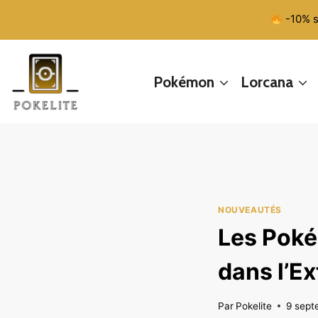
Aller
-10% s
au
contenu
Pokémon
Lorcana
NOUVEAUTÉS
Les Poké
dans l’E
Par
Pokelite
9 sept