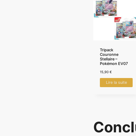
Tripack
Couronne
Stellaire –
Pokémon EV07
15,90
€
Lire la suite
Concl