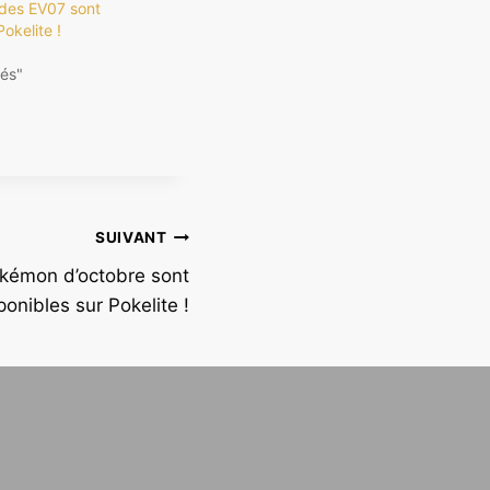
es EV07 sont
okelite !
és"
SUIVANT
kémon d’octobre sont
ponibles sur Pokelite !