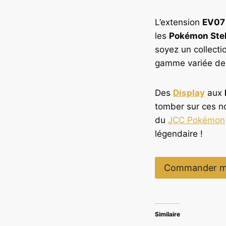
L’extension
EV07 
les
Pokémon Stel
soyez un collecti
gamme variée de p
Des
Display
aux
tomber sur ces no
du
JCC Pokémon
légendaire !
Commander m
Similaire