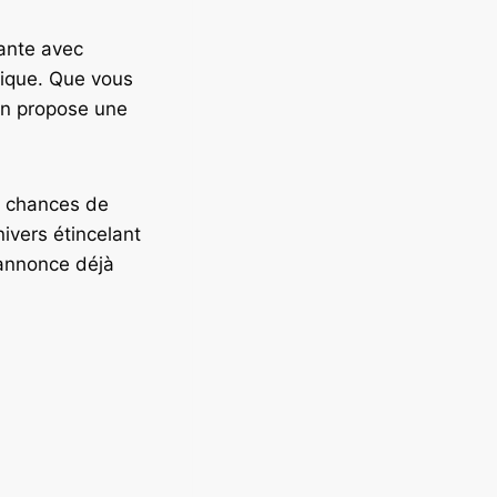
nante avec
unique. Que vous
ion propose une
s chances de
ivers étincelant
s’annonce déjà