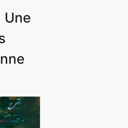
: Une
s
onne