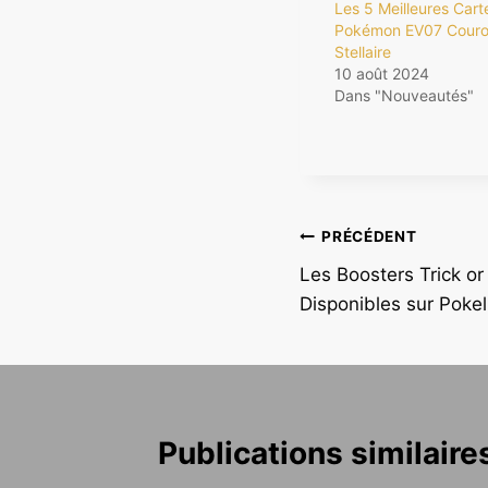
Les 5 Meilleures Cart
Pokémon EV07 Cour
Stellaire
10 août 2024
Dans "Nouveautés"
Navigation
PRÉCÉDENT
Les Boosters Trick o
de
Disponibles sur Pokeli
l’article
Publications similaire