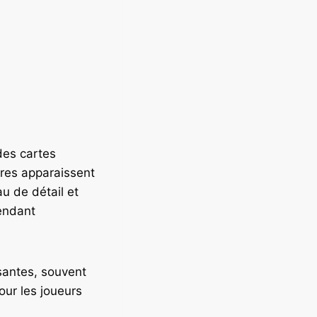
des cartes
ures apparaissent
au de détail et
rendant
santes, souvent
our les joueurs