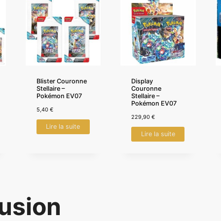
Blister Couronne
Display
Stellaire –
Couronne
Pokémon EV07
Stellaire –
Pokémon EV07
5,40
€
229,90
€
Lire la suite
Lire la suite
usion