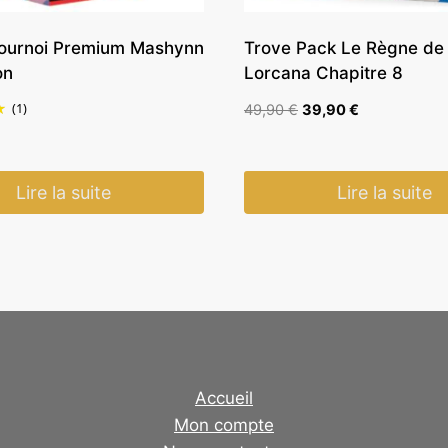
Tournoi Premium Mashynn
Trove Pack Le Règne de 
on
Lorcana Chapitre 8
(1)
Le
Le
49,90
€
39,90
€
prix
prix
initial
actuel
était :
est :
Lire la suite
Lire la suite
49,90 €.
39,90 €.
Accueil
Mon compte