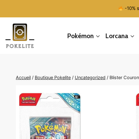
Aller
-10% s
au
contenu
Pokémon
Lorcana
Accueil
/
Boutique Pokelite
/
Uncategorized
/
Blister Couro