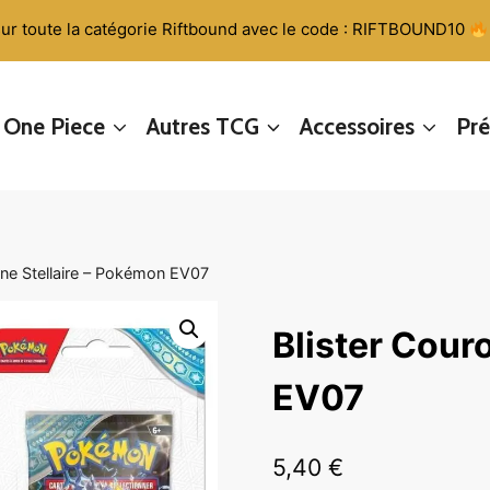
ur toute la catégorie Riftbound avec le code : RIFTBOUND10
One Piece
Autres TCG
Accessoires
Pr
nne Stellaire – Pokémon EV07
Blister Cour
EV07
5,40
€