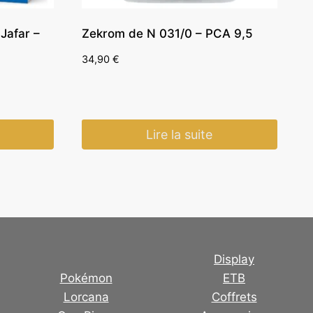
Jafar –
Zekrom de N 031/0 – PCA 9,5
34,90
€
Lire la suite
Display
Pokémon
ETB
Lorcana
Coffrets