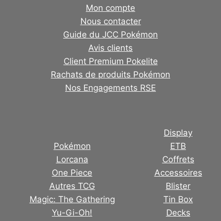
Mon compte
Nous contacter
Guide du JCC Pokémon
Avis clients
Client Premium Pokelite
Rachats de produits Pokémon
Nos Engagements RSE
Display
Pokémon
ETB
Lorcana
Coffrets
One Piece
Accessoires
Autres TCG
Blister
Magic: The Gathering
Tin Box
Yu-Gi-Oh!
Decks